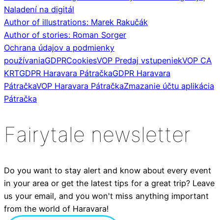
Naladení na digitál
Author of illustrations: Marek Rakučák
Author of stories: Roman Sorger
Ochrana údajov a podmienky
používania
GDPR
Cookies
VOP Predaj vstupeniek
VOP CA
KRT
GDPR Haravara Pátračka
GDPR Haravara
Pátračka
VOP Haravara Pátračka
Zmazanie účtu aplikácia
Pátračka
Fairytale newsletter
Do you want to stay alert and know about every event
in your area or get the latest tips for a great trip? Leave
us your email, and you won't miss anything important
from the world of Haravara!