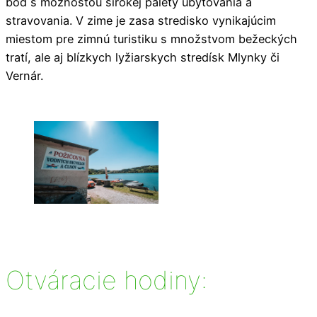
bod s možnosťou širokej palety ubytovania a
stravovania. V zime je zasa stredisko vynikajúcim
miestom pre zimnú turistiku s množstvom bežeckých
tratí, ale aj blízkych lyžiarskych stredísk Mlynky či
Vernár.
Otváracie hodiny: