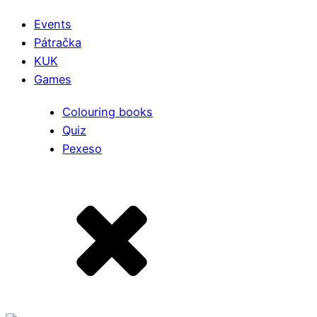
Events
Pátračka
KUK
Games
Colouring books
Quiz
Pexeso