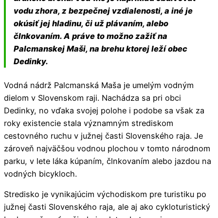
vodu zhora, z bezpečnej vzdialenosti, a iné je
okúsiť jej hladinu, či už plávaním, alebo
člnkovaním. A práve to možno zažiť na
Palcmanskej Maši, na brehu ktorej leží obec
Dedinky.
Vodná nádrž Palcmanská Maša je umelým vodným
dielom v Slovenskom raji. Nachádza sa pri obci
Dedinky, no vďaka svojej polohe i podobe sa však za
roky existencie stala významným strediskom
cestovného ruchu v južnej časti Slovenského raja. Je
zároveň najväčšou vodnou plochou v tomto národnom
parku, v lete láka kúpaním, člnkovaním alebo jazdou na
vodných bicykloch.
Stredisko je vynikajúcim východiskom pre turistiku po
južnej časti Slovenského raja, ale aj ako cykloturistický