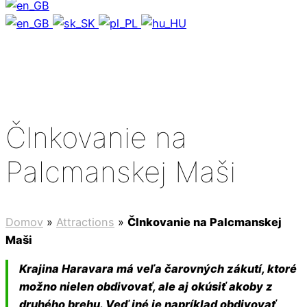
Člnkovanie na
Palcmanskej Maši
Domov
»
Attractions
»
Člnkovanie na Palcmanskej
Maši
Krajina Haravara má veľa čarovných zákutí, ktoré
možno nielen obdivovať, ale aj okúsiť akoby z
druhého brehu. Veď iné je napríklad obdivovať