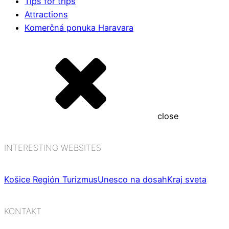
Tips for trips
Attractions
Komerčná ponuka Haravara
close
INTERESTING WEBSITES
Košice Región Turizmus
Unesco na dosah
Kraj sveta
KONTAKT