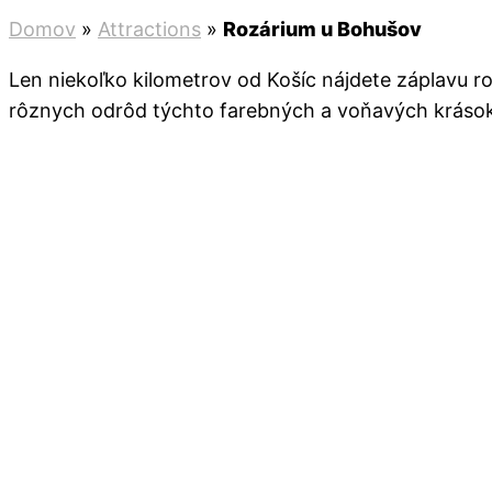
Domov
»
Attractions
»
Rozárium u Bohušov
Len niekoľko kilometrov od Košíc nájdete záplavu r
rôznych odrôd týchto farebných a voňavých krások