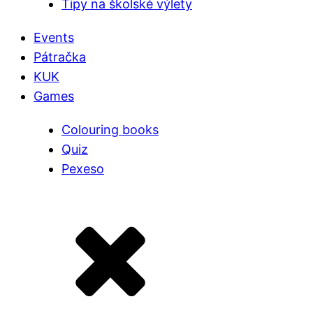
Tipy na školské výlety
Events
Pátračka
KUK
Games
Colouring books
Quiz
Pexeso