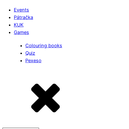
Events
Pátračka
KUK
Games
Colouring books
Quiz
Pexeso