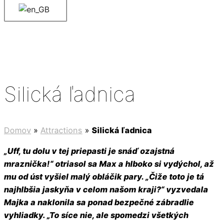
Silická ľadnica
Domov
»
Attractions
»
Silická ľadnica
„Uff, tu dolu v tej priepasti je snáď ozajstná
mraznička!“ otriasol sa Max a hlboko si vydýchol, až
mu od úst vyšiel malý obláčik pary. „Čiže toto je tá
najhlbšia jaskyňa v celom našom kraji?“ vyzvedala
Majka a naklonila sa ponad bezpečné zábradlie
vyhliadky. „To síce nie, ale spomedzi všetkých