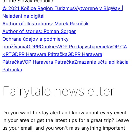
of the Slovak Republic.
© 2021 Košice Región Turizmus
Vytvorené v BigWay |
Naladení na digitál
Author of illustrations: Marek Rakučák
Author of stories: Roman Sorger
Ochrana údajov a podmienky
používania
GDPR
Cookies
VOP Predaj vstupeniek
VOP CA
KRT
GDPR Haravara Pátračka
GDPR Haravara
Pátračka
VOP Haravara Pátračka
Zmazanie účtu aplikácia
Pátračka
Fairytale newsletter
Do you want to stay alert and know about every event
in your area or get the latest tips for a great trip? Leave
us your email, and you won't miss anything important