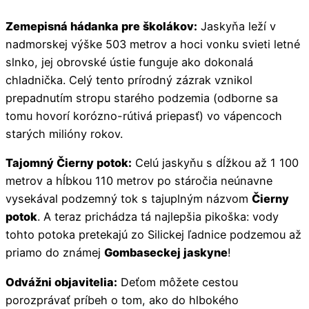
Zemepisná hádanka pre školákov:
Jaskyňa leží v
nadmorskej výške 503 metrov a hoci vonku svieti letné
slnko, jej obrovské ústie funguje ako dokonalá
chladnička. Celý tento prírodný zázrak vznikol
prepadnutím stropu starého podzemia (odborne sa
tomu hovorí korózno-rútivá priepasť) vo vápencoch
starých milióny rokov.
Tajomný Čierny potok:
Celú jaskyňu s dĺžkou až 1 100
metrov a hĺbkou 110 metrov po stáročia neúnavne
vysekával podzemný tok s tajuplným názvom
Čierny
potok
. A teraz prichádza tá najlepšia pikoška: vody
tohto potoka pretekajú zo Silickej ľadnice podzemou až
priamo do známej
Gombaseckej jaskyne
!
Odvážni objavitelia:
Deťom môžete cestou
porozprávať príbeh o tom, ako do hlbokého