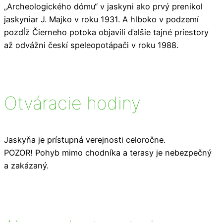
„Archeologického dómu“ v jaskyni ako prvý prenikol
jaskyniar J. Majko v roku 1931. A hlboko v podzemí
pozdĺž Čierneho potoka objavili ďalšie tajné priestory
až odvážni českí speleopotápači v roku 1988.
Otváracie hodiny
Jaskyňa je prístupná verejnosti celoročne.
POZOR! Pohyb mimo chodníka a terasy je nebezpečný
a zakázaný.