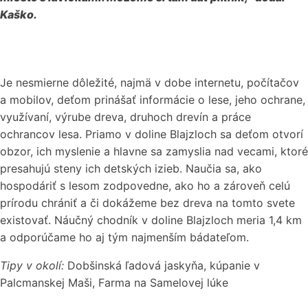
Kaško.
Je nesmierne dôležité, najmä v dobe internetu, počítačov
a mobilov, deťom prinášať informácie o lese, jeho ochrane,
využívaní, výrube dreva, druhoch drevín a práce
ochrancov lesa. Priamo v doline Blajzloch sa deťom otvorí
obzor, ich myslenie a hlavne sa zamyslia nad vecami, ktoré
presahujú steny ich detských izieb. Naučia sa, ako
hospodáriť s lesom zodpovedne, ako ho a zároveň celú
prírodu chrániť a či dokážeme bez dreva na tomto svete
existovať. Náučný chodník v doline Blajzloch meria 1,4 km
a odporúčame ho aj tým najmenším bádateľom.
Tipy v okolí:
Dobšinská ľadová jaskyňa, kúpanie v
Palcmanskej Maši, Farma na Samelovej lúke