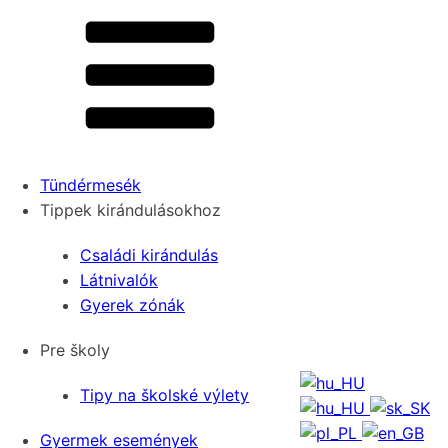
Tündérmesék
Tippek kirándulásokhoz
Családi kirándulás
Látnivalók
Gyerek zónák
Pre školy
Tipy na školské výlety
Gyermek események