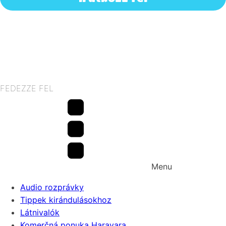
FEDEZZE FEL
Menu
Audio rozprávky
Tippek kirándulásokhoz
Látnivalók
Komerčná ponuka Haravara