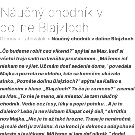
Náučný chodník v
doline Blajzloch
Domov
»
Látnivalók
»
Náučný chodník v doline Blajzloch
„Čo budeme robiť cez víkend?“ spýtal sa Max, keď si
všetci traja sadli na lavičku pred domom. „Môžeme ísť
niekam na výlet. Už mám dosť sedenia doma,“ povedala
Majka a pozrela na oblohu, kde sa konečne ukázalo
slnko.„Poznáte dolinu Blajzloch?“ spýtal sa Kaško s
nadšením v hlase. „Blajzloch? To čo je za meno?“ zasmial
sa Max. „To nie je meno, ale miesto! Je tam náučný
chodník. Vedie cez lesy, lúky a popri potoku. „A je to
ďaleko? Lebo ja nevládzem šliapať celý deň,“ skrútila
nos Majka. „Nie je to až také hrozné. Trasa je nenáročná,
aj malé deti ju zvládnu. A na konci je dokonca oddychové
miesto s lavičkami. Môžeme si tam dať piknik,“ dodal