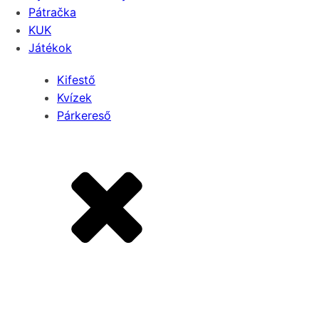
Pátračka
KUK
Játékok
Kifestő
Kvízek
Párkereső