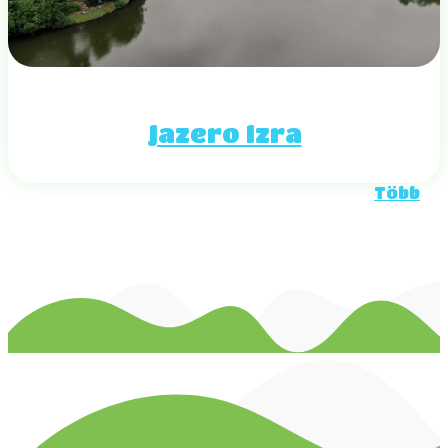
Jazero Izra
Több