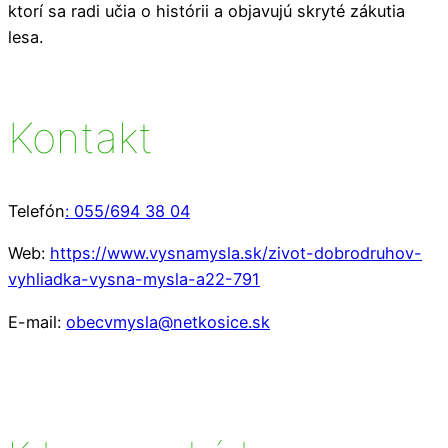
ktorí sa radi učia o histórii a objavujú skryté zákutia
lesa.
Kontakt
Telefón
:
055/694 38 04
Web:
https://www.vysnamysla.sk/zivot-dobrodruhov-
vyhliadka-vysna-mysla-a22-791
E-mail:
obecvmysla@netkosice.sk