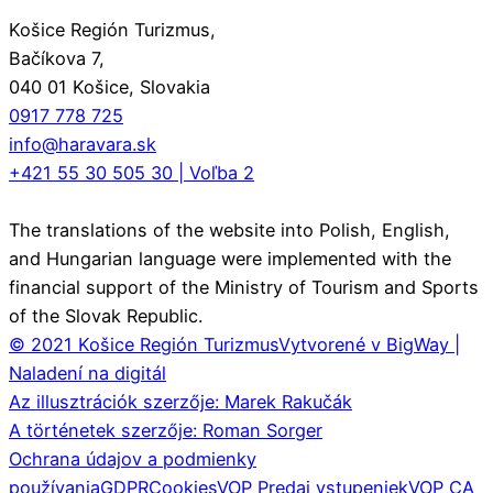
Košice Región Turizmus,
Bačíkova 7,
040 01 Košice, Slovakia
0917 778 725
info@haravara.sk
+421 55 30 505 30 | Voľba 2
The translations of the website into Polish, English,
and Hungarian language were implemented with the
financial support of the Ministry of Tourism and Sports
of the Slovak Republic.
© 2021 Košice Región Turizmus
Vytvorené v BigWay |
Naladení na digitál
Az illusztrációk szerzője: Marek Rakučák
A történetek szerzője: Roman Sorger
Ochrana údajov a podmienky
používania
GDPR
Cookies
VOP Predaj vstupeniek
VOP CA