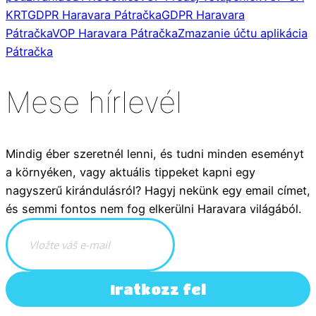
KRT
GDPR Haravara Pátračka
GDPR Haravara
Pátračka
VOP Haravara Pátračka
Zmazanie účtu aplikácia
Pátračka
Mese hírlevél
Mindig éber szeretnél lenni, és tudni minden eseményt
a környéken, vagy aktuális tippeket kapni egy
nagyszerű kirándulásról? Hagyj nekünk egy email címet,
és semmi fontos nem fog elkerülni Haravara világából.
Iratkozz fel