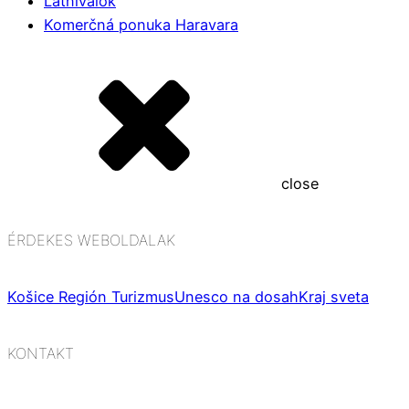
Látnivalók
Komerčná ponuka Haravara
close
ÉRDEKES WEBOLDALAK
Košice Región Turizmus
Unesco na dosah
Kraj sveta
KONTAKT