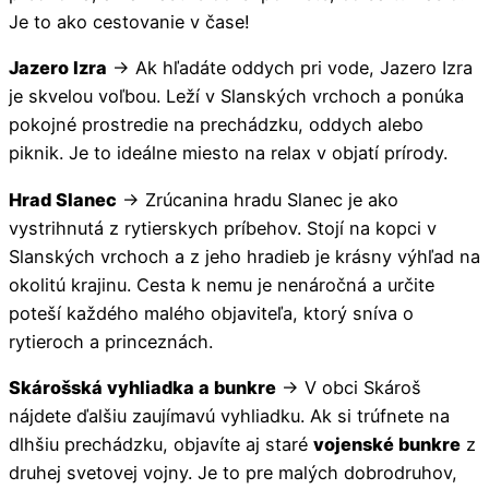
Je to ako cestovanie v čase!
Jazero Izra
-> Ak hľadáte oddych pri vode, Jazero Izra
je skvelou voľbou. Leží v Slanských vrchoch a ponúka
pokojné prostredie na prechádzku, oddych alebo
piknik. Je to ideálne miesto na relax v objatí prírody.
Hrad Slanec
-> Zrúcanina hradu Slanec je ako
vystrihnutá z rytierskych príbehov. Stojí na kopci v
Slanských vrchoch a z jeho hradieb je krásny výhľad na
okolitú krajinu. Cesta k nemu je nenáročná a určite
poteší každého malého objaviteľa, ktorý sníva o
rytieroch a princeznách.
Skárošská vyhliadka a bunkre
-> V obci Skároš
nájdete ďalšiu zaujímavú vyhliadku. Ak si trúfnete na
dlhšiu prechádzku, objavíte aj staré
vojenské bunkre
z
druhej svetovej vojny. Je to pre malých dobrodruhov,