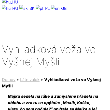
Vyhliadková veža vo
Vyšnej Myšli
Domov
»
Látnivalók
»
Vyhliadková veža vo Vyšnej
Myšli
Majka sedela na lúke a zamyslene hľadela na
oblohu a zrazu sa opýtala: „Maxík, Kaško,
viete, čo som počula?“ opýtala sa Majka a jej