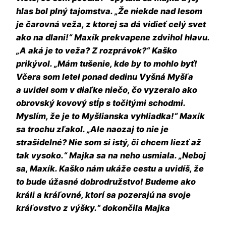
hlas bol plný tajomstva. „Že niekde nad lesom
je čarovná veža, z ktorej sa dá vidieť celý svet
ako na dlani!“ Maxík prekvapene zdvihol hlavu.
„A aká je to veža? Z rozprávok?“ Kaško
prikývol. „Mám tušenie, kde by to mohlo byť!
Včera som letel ponad dedinu Vyšná Myšľa
a uvidel som v diaľke niečo, čo vyzeralo ako
obrovský kovový stĺp s točitými schodmi.
Myslím, že je to Myšlianska vyhliadka!“ Maxík
sa trochu zľakol. „Ale naozaj to nie je
strašidelné? Nie som si istý, či chcem liezť až
tak vysoko.“ Majka sa na neho usmiala. „Neboj
sa, Maxík. Kaško nám ukáže cestu a uvidíš, že
to bude úžasné dobrodružstvo! Budeme ako
králi a kráľovné, ktorí sa pozerajú na svoje
kráľovstvo z výšky.“
dokončila Majka