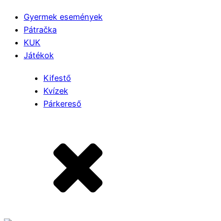
Gyermek események
Pátračka
KUK
Játékok
Kifestő
Kvízek
Párkereső