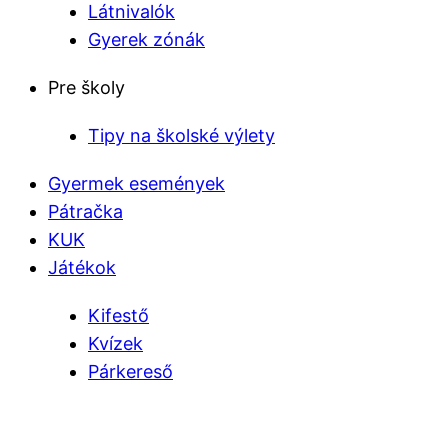
Látnivalók
Gyerek zónák
Pre školy
Tipy na školské výlety
Gyermek események
Pátračka
KUK
Játékok
Kifestő
Kvízek
Párkereső