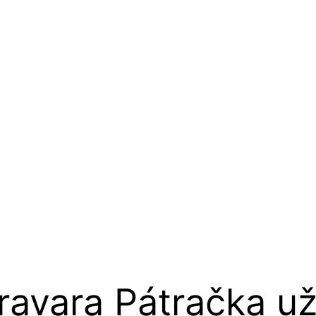
ravara Pátračka už