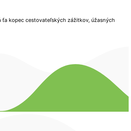
á ťa kopec cestovateľských zážitkov, úžasných