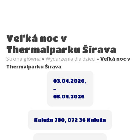
Veľká noc v
Thermalparku Šírava
Strona główna
»
Wydarzenia dla dzieci
»
Veľká noc v
Thermalparku Šírava
03.04.2026
,
-
05.04.2026
Kaluža 780, 072 36 Kaluža