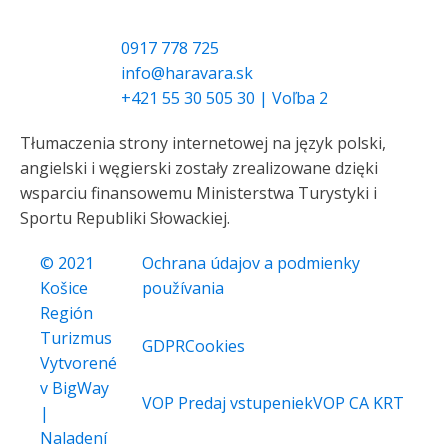
0917 778 725
info@haravara.sk
+421 55 30 505 30 | Voľba 2
Tłumaczenia strony internetowej na język polski,
angielski i węgierski zostały zrealizowane dzięki
wsparciu finansowemu Ministerstwa Turystyki i
Sportu Republiki Słowackiej.
© 2021
Ochrana údajov a podmienky
Košice
používania
Región
Turizmus
GDPR
Cookies
Vytvorené
v BigWay
VOP Predaj vstupeniek
VOP CA KRT
|
Naladení