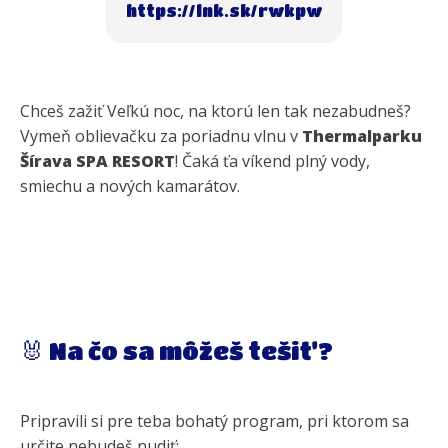
https://lnk.sk/rwkpw
Chceš zažiť Veľkú noc, na ktorú len tak nezabudneš?
Vymeň oblievačku za poriadnu vlnu v
Thermalparku
Šírava SPA RESORT
! Čaká ťa víkend plný vody,
smiechu a nových kamarátov.
🐰 Na čo sa môžeš tešiť?
Pripravili si pre teba bohatý program, pri ktorom sa
určite nebudeš nudiť: