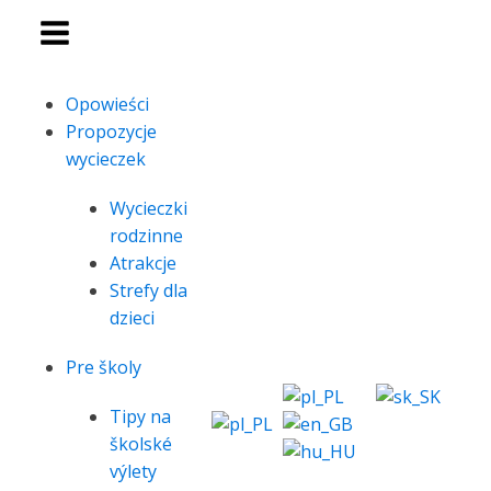
Opowieści
Propozycje
wycieczek
Wycieczki
rodzinne
Atrakcje
Strefy dla
dzieci
Pre školy
Tipy na
školské
výlety