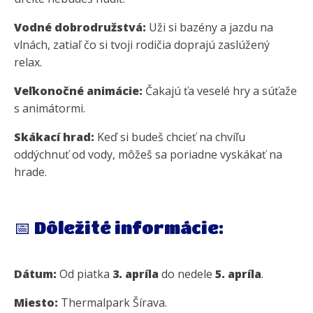
Vodné dobrodružstvá:
Uži si bazény a jazdu na
vlnách, zatiaľ čo si tvoji rodičia doprajú zaslúžený
relax.
Veľkonočné animácie:
Čakajú ťa veselé hry a súťaže
s animátormi.
Skákací hrad:
Keď si budeš chcieť na chvíľu
oddýchnuť od vody, môžeš sa poriadne vyskákať na
hrade.
📅 Dôležité informácie:
Dátum:
Od piatka
3. apríla
do nedele
5. apríla
.
Miesto:
Thermalpark Šírava.