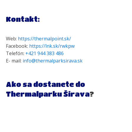
Kontakt:
Web:
https://thermalpoint.sk/
Facebook:
https://lnk.sk/rwkpw
Telefón:
+421 944 383 486
E- mail:
info@thermalparksirava.sk
Ako sa dostanete do
Thermalparku Šírava
?