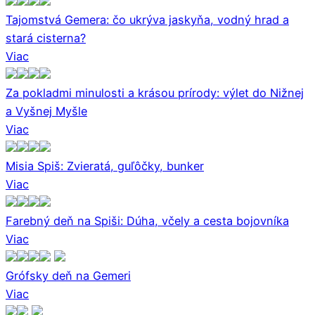
Tajomstvá Gemera: čo ukrýva jaskyňa, vodný hrad a
stará cisterna?
Viac
Za pokladmi minulosti a krásou prírody: výlet do Nižnej
a Vyšnej Myšle
Viac
Misia Spiš: Zvieratá, guľôčky, bunker
Viac
Farebný deň na Spiši: Dúha, včely a cesta bojovníka
Viac
Grófsky deň na Gemeri
Viac