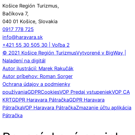
Košice Región Turizmus,
Bačíkova 7,
040 01 Košice, Slovakia
0917 778 725
info@haravara.sk
+421 55 30 505 30 | Voľba 2
© 2021 Košice Región Turizmus
Vytvorené v BigWay |
Naladení na digitál
Autor ilustrácií: Marek Rakučák
Autor príbehov: Roman Sorger
Ochrana údajov a podmienky
používania
GDPR
Cookies
VOP Predaj vstupeniek
VOP CA
KRT
GDPR Haravara Pátračka
GDPR Haravara
Pátračka
VOP Haravara Pátračka
Zmazanie účtu aplikácia
Pátračka