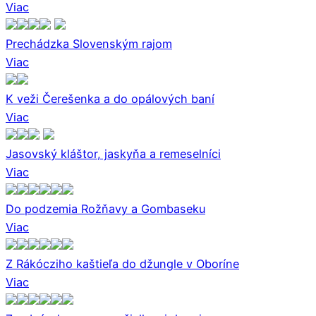
Viac
Prechádzka Slovenským rajom
Viac
K veži Čerešenka a do opálových baní
Viac
Jasovský kláštor, jaskyňa a remeselníci
Viac
Do podzemia Rožňavy a Gombaseku
Viac
Z Rákócziho kaštieľa do džungle v Oboríne
Viac