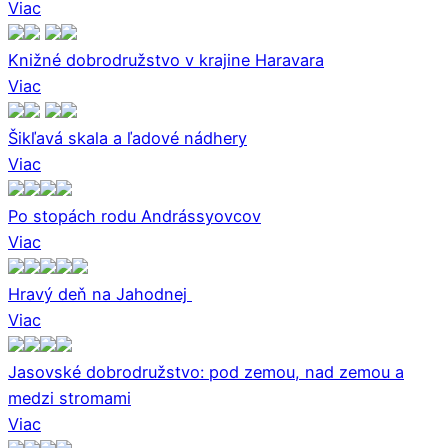
Viac
Knižné dobrodružstvo v krajine Haravara
Viac
Šikľavá skala a ľadové nádhery
Viac
Po stopách rodu Andrássyovcov
Viac
Hravý deň na Jahodnej
Viac
Jasovské dobrodružstvo: pod zemou, nad zemou a
medzi stromami
Viac