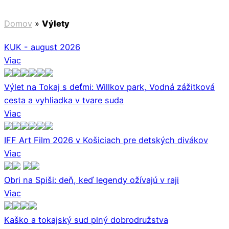
Domov
»
Výlety
KUK - august 2026
Viac
Výlet na Tokaj s deťmi: Willkov park, Vodná zážitková
cesta a vyhliadka v tvare suda
Viac
IFF Art Film 2026 v Košiciach pre detských divákov
Viac
Obri na Spiši: deň, keď legendy ožívajú v raji
Viac
Kaško a tokajský sud plný dobrodružstva