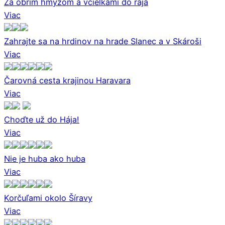
Za obrím hmyzom a včielkami do raja
Viac
Zahrajte sa na hrdinov na hrade Slanec a v Skároši
Viac
Čarovná cesta krajinou Haravara
Viac
Choďte už do Hája!
Viac
Nie je huba ako huba
Viac
Korčuľami okolo Šíravy
Viac