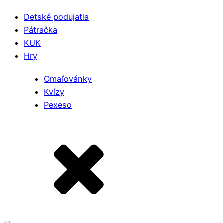
Detské podujatia
Pátračka
KUK
Hry
Omaľovánky
Kvízy
Pexeso