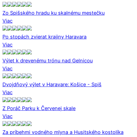
Zo Spišského hradu ku skalnému mestečku
Viac
Po stopách zvierat krajiny Haravara
Viac
Výlet k drevenému trónu nad Gelnicou
Viac
Dvojdňový výlet v Haravare: Košice - Spiš
Viac
Z Poráč Parku k Červenej skale
Viac
Za príbehmi vodného mlyna a Husitského kostolíka