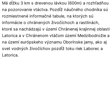
Má dĺžku 3 km s drevenou lávkou (600m) a rozhľadňou
na pozorovanie vtáctva. Pozdĺž náučného chodníka sú
rozmiestnené informačné tabule, na ktorých sú
informácie o chránených živočíchoch a rastlinách,
ktoré sa nachádzajú v území Chránenej krajinnej oblasti
Latorica a v Chránenom vtáčom území Medzibodrožie a
na území európskeho významu Oborínske jamy, ako aj
svet vodných živočíchov pozdĺž toku riek Laborec a
Latorica.