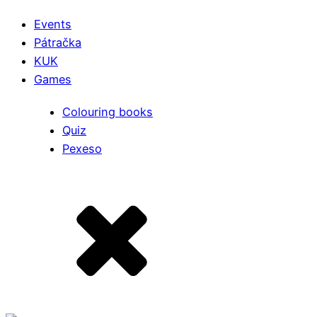
Events
Pátračka
KUK
Games
Colouring books
Quiz
Pexeso