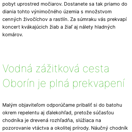
pobyt uprostred močiarov. Dostanete sa tak priamo do
diania tohto výnimočného územia s množstvom
cenných živočíchov a rastlín. Za súmraku vás prekvapí
koncert kvákajúcich žiab a žiaľ aj nálety hladných
komárov.
Vodná zážitková cesta
Oborín je plná prekvapení
Malým objaviteľom odporúčame pribaliť si do batohu
okrem repelentu aj ďalekohľad, pretože súčasťou
chodníka je drevená rozhľadňa, slúžiaca na
pozorovanie vtáctva a okolitej prírody. Náučný chodník