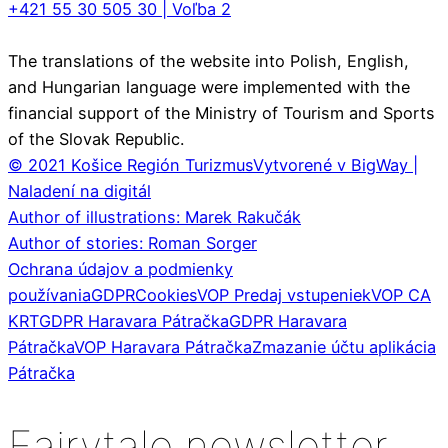
+421 55 30 505 30 | Voľba 2
The translations of the website into Polish, English,
and Hungarian language were implemented with the
financial support of the Ministry of Tourism and Sports
of the Slovak Republic.
© 2021 Košice Región Turizmus
Vytvorené v BigWay |
Naladení na digitál
Author of illustrations: Marek Rakučák
Author of stories: Roman Sorger
Ochrana údajov a podmienky
používania
GDPR
Cookies
VOP Predaj vstupeniek
VOP CA
KRT
GDPR Haravara Pátračka
GDPR Haravara
Pátračka
VOP Haravara Pátračka
Zmazanie účtu aplikácia
Pátračka
Fairytale newsletter