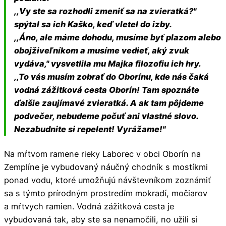
,,Vy ste sa rozhodli zmeniť sa na zvieratká?"
spýtal sa ich Kaško, keď vletel do izby.
,,Áno, ale máme dohodu, musíme byť plazom alebo
obojživeľníkom a musíme vedieť, aký zvuk
vydáva," vysvetlila mu Majka filozofiu ich hry.
,,To vás musím zobrať do Oborínu, kde nás čaká
vodná zážitková cesta Oborín! Tam spoznáte
ďalšie zaujímavé zvieratká. A ak tam pôjdeme
podvečer, nebudeme počuť ani vlastné slovo.
Nezabudnite si repelent! Vyrážame!"
Na mŕtvom ramene rieky Laborec v obci Oborín na
Zemplíne je vybudovaný náučný chodník s mostíkmi
ponad vodu, ktoré umožňujú návštevníkom zoznámiť
sa s týmto prírodným prostredím mokradí, močiarov
a mŕtvych ramien. Vodná zážitková cesta je
vybudovaná tak, aby ste sa nenamočili, no užili si