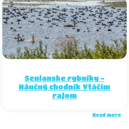
Senianske rybníky -
Náučný chodník Vtáčím
rajom
Read more