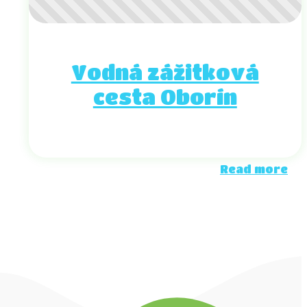
Vodná zážitková
cesta Oborín
Read more