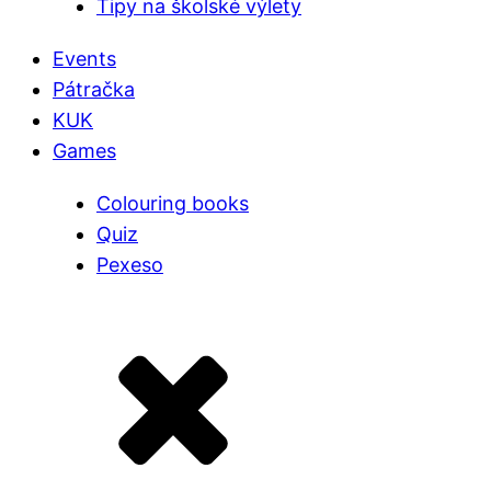
Tipy na školské výlety
Events
Pátračka
KUK
Games
Colouring books
Quiz
Pexeso