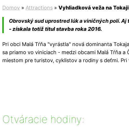
Domov
»
Attractions
»
Vyhliadková veža na Tokaji
Obrovský sud uprostred lúk a viničných polí. Aj 
- získala totiž titul stavba roka 2016.
Pri obci Malá Tŕňa "vyrástla" nová dominanta Tokaj
sa priamo vo viniciach - medzi obcami Malá Tŕňa a
miestom pre turistov, cyklistov a rodiny s deťmi. Pr
Otváracie hodiny: