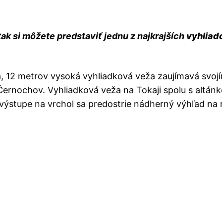
tak si môžete predstaviť jednu z najkrajších
vyhliad
a, 12 metrov vysoká vyhliadková veža zaujímavá svoj
 Černochov. Vyhliadková veža na Tokaji spolu s alt
i výstupe na vrchol sa predostrie nádherný výhľad na 