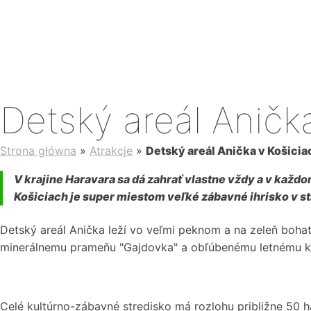
Detský areál Aničk
Strona główna
»
Atrakcje
»
Detský areál Anička v Košicia
V krajine Haravara sa dá zahrať vlastne vždy a v každo
Košiciach je super miestom veľké zábavné ihrisko v 
Detský areál Anička leží vo veľmi peknom a na zeleň bohat
minerálnemu prameňu "Gajdovka" a obľúbenému letnému k
Celé kultúrno-zábavné stredisko má rozlohu približne 50 ha 