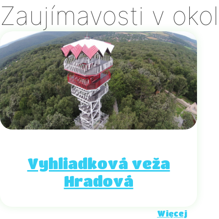
Zaujímavosti v okol
Vyhliadková veža
Hradová
Więcej