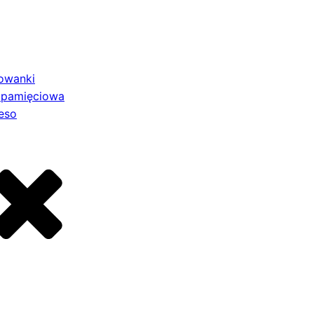
owanki
 pamięciowa
eso