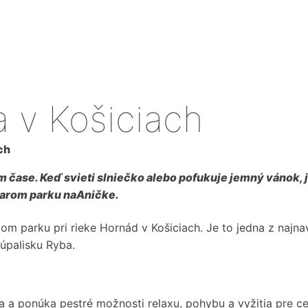
a v Košiciach
ch
m čase. Keď svieti slniečko alebo pofukuje jemný vánok, j
starom parku naAničke.
om parku pri rieke Hornád v Košiciach. Je to jedna z najna
úpalisku Ryba.
a ponúka pestré možnosti relaxu, pohybu a vyžitia pre celú 