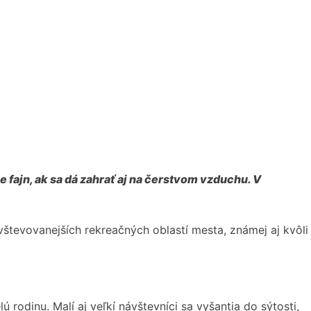
e fajn, ak sa dá zahrať aj na čerstvom vzduchu. V
vštevovanejších rekreačných oblastí mesta, známej aj kvôli
rodinu. Malí aj veľkí návštevníci sa vyšantia do sýtosti,