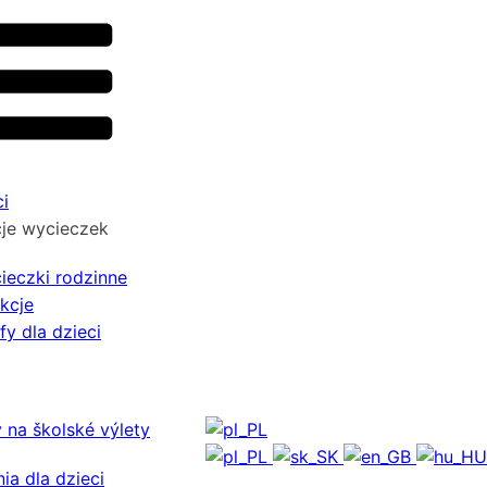
i
je wycieczek
ieczki rodzinne
kcje
fy dla dzieci
 na školské výlety
ia dla dzieci