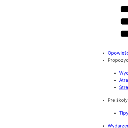
Opowieśc
Propozyc
Wyc
Atra
Stre
Pre školy
Tipy
Wydarzen