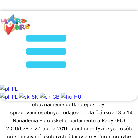
GDPR k aplikácii
Haravara Pátračka
Strona główna
»
GDPR k aplikácii Haravara Pátračka
Košice Región Turizmus, Bačíkova 7, Košice 04001, IČO:
42319269
ako prevádzkovateľ, poskytuje za účelom dodržiavania
spravodlivosti
a transparentnosti voči dotknutým osobám toto
oboznámenie dotknutej osoby
o spracovaní osobných údajov podľa článkov 13 a 14
Nariadenia Európskeho parlamentu a Rady (EÚ)
2016/679 z 27. apríla 2016 o ochrane fyzických osôb
pri spracúvaní osobných údajov a o voľnom pohybe