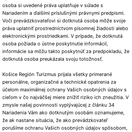
osoba si uvedené práva uplatňuje v súlade s
Nariadením a ďalšími príslušnými právnymi predpismi.
Voči prevádzkovateľovi si dotknutá osoba môže svoje
práva uplatniť prostredníctvom písomnej žiadosti alebo
elektronickými prostriedkami. V prípade, že dotknutá
osoba požiada o ústne poskytnutie informácií,
informácie sa môžu takto poskytnúť za predpokladu, že
dotknutá osoba preukázala svoju totožnosť.
Košice Región Turizmus prijala všetky primerané
personálne, organizačné a technické opatrenia za
účelom maximálnej ochrany Vašich osobných údajov s
cieľom v čo najväčšej miere znížiť riziko ich zneužitia. V
zmysle našej povinnosti vyplývajúcej z článku 34
Nariadenia Vám ako dotknutým osobám oznamujeme,
že ak nastane situácia, že ako prevádzkovateľ
porušíme ochranu Vašich osobných údajov spôsobom,