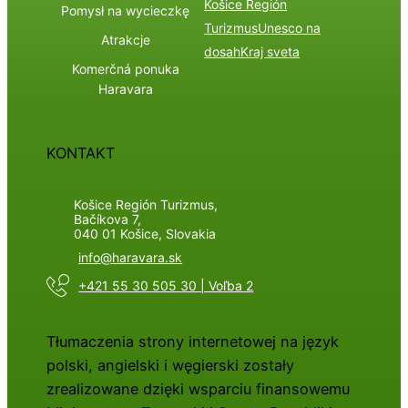
Košice Región
Pomysł na wycieczkę
Turizmus
Unesco na
Atrakcje
dosah
Kraj sveta
Komerčná ponuka
Haravara
KONTAKT
Košice Región Turizmus,
Bačíkova 7,
040 01 Košice, Slovakia
info@haravara.sk
+421 55 30 505 30 | Voľba 2
Tłumaczenia strony internetowej na język
polski, angielski i węgierski zostały
zrealizowane dzięki wsparciu finansowemu