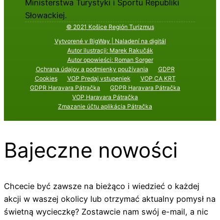
Ministerstwa Turystyki i Sportu Republiki
Słowackiej.
© 2021 Košice Región Turizmus
Vytvorené v BigWay | Naladení na digitál
Autor ilustracji: Marek Rakučák
Autor opowieści: Roman Sorger
Ochrana údajov a podmienky používania
GDPR
Cookies
VOP Predaj vstupeniek
VOP CA KRT
GDPR Haravara Pátračka
GDPR Haravara Pátračka
VOP Haravara Pátračka
Zmazanie účtu aplikácia Pátračka
Bajeczne nowości
Chcecie być zawsze na bieżąco i wiedzieć o każdej
akcji w waszej okolicy lub otrzymać aktualny pomysł na
świetną wycieczkę? Zostawcie nam swój e-mail, a nic