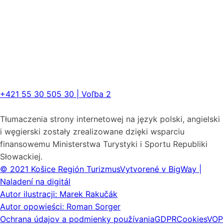
+421 55 30 505 30 | Voľba 2
Tłumaczenia strony internetowej na język polski, angielski
i węgierski zostały zrealizowane dzięki wsparciu
finansowemu Ministerstwa Turystyki i Sportu Republiki
Słowackiej.
© 2021 Košice Región Turizmus
Vytvorené v BigWay |
Naladení na digitál
Autor ilustracji: Marek Rakučák
Autor opowieści: Roman Sorger
Ochrana údajov a podmienky používania
GDPR
Cookies
VOP