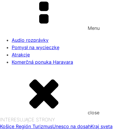
Menu
Audio rozprávky
Pomysł na wycieczkę
Atrakcje
Komerčná ponuka Haravara
close
INTERESUJĄCE STRONY
Košice Región Turizmus
Unesco na dosah
Kraj sveta