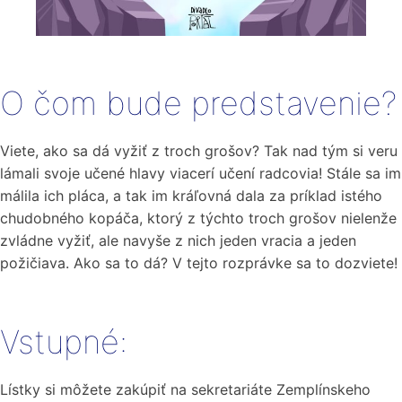
O čom bude predstavenie?
Viete, ako sa dá vyžiť z troch grošov? Tak nad tým si veru
lámali svoje učené hlavy viacerí učení radcovia! Stále sa im
málila ich pláca, a tak im kráľovná dala za príklad istého
chudobného kopáča, ktorý z týchto troch grošov nielenže
zvládne vyžiť, ale navyše z nich jeden vracia a jeden
požičiava. Ako sa to dá? V tejto rozprávke sa to dozviete!
Vstupné:
Lístky si môžete zakúpiť na sekretariáte Zemplínskeho