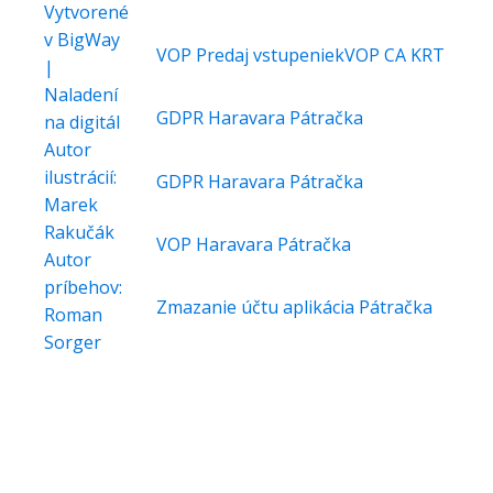
Vytvorené
v BigWay
VOP Predaj vstupeniek
VOP CA KRT
|
Naladení
GDPR Haravara Pátračka
na digitál
Autor
ilustrácií:
GDPR Haravara Pátračka
Marek
Rakučák
VOP Haravara Pátračka
Autor
príbehov:
Zmazanie účtu aplikácia Pátračka
Roman
Sorger