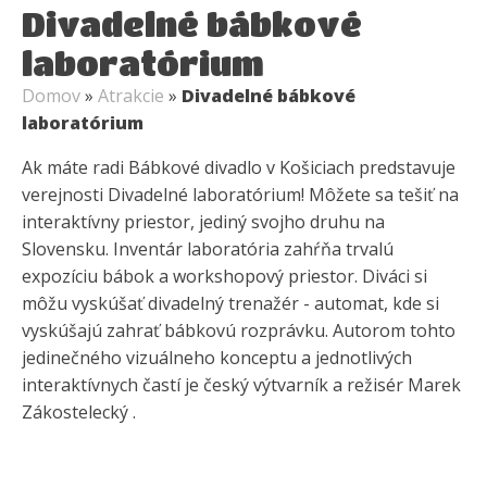
Divadelné bábkové
laboratórium
Domov
»
Atrakcie
»
Divadelné bábkové
laboratórium
Ak máte radi Bábkové divadlo v Košiciach predstavuje
verejnosti Divadelné laboratórium! Môžete sa tešiť na
interaktívny priestor, jediný svojho druhu na
Slovensku. Inventár laboratória zahŕňa trvalú
expozíciu bábok a workshopový priestor. Diváci si
môžu vyskúšať divadelný trenažér - automat, kde si
vyskúšajú zahrať bábkovú rozprávku. Autorom tohto
jedinečného vizuálneho konceptu a jednotlivých
interaktívnych častí je český výtvarník a režisér Marek
Zákostelecký .