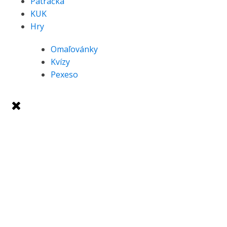
Pátračka
KUK
Hry
Omaľovánky
Kvízy
Pexeso