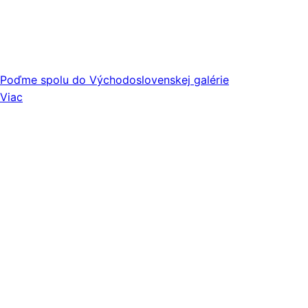
Poďme spolu do Východoslovenskej galérie
Viac