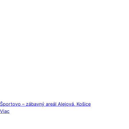
Športovo – zábavný areál Alejová, Košice
Viac