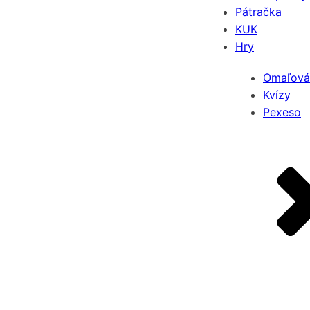
Pátračka
KUK
Hry
Omaľová
Kvízy
Pexeso