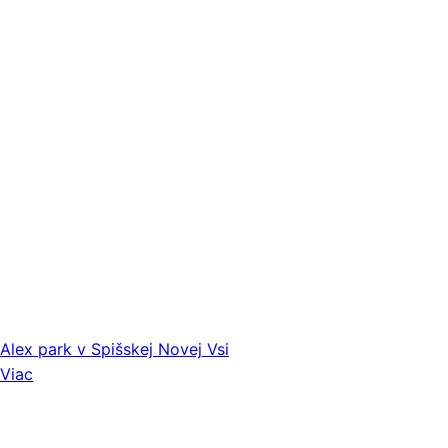
Alex park v Spišskej Novej Vsi
Viac