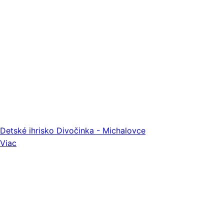
Detské ihrisko Divočinka - Michalovce
Viac