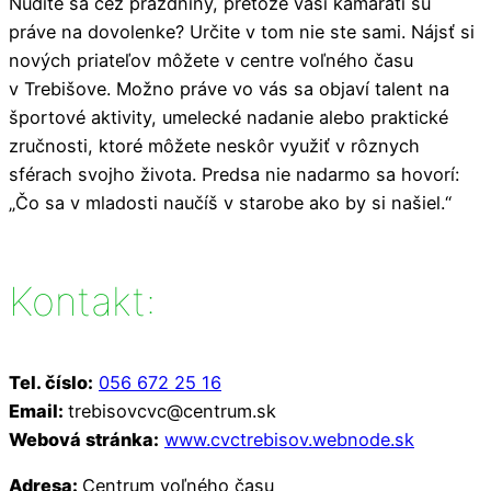
Nudíte sa cez prázdniny, pretože vaši kamaráti sú
práve na dovolenke? Určite v tom nie ste sami. Nájsť si
nových priateľov môžete v centre voľného času
v Trebišove. Možno práve vo vás sa objaví talent na
športové aktivity, umelecké nadanie alebo praktické
zručnosti, ktoré môžete neskôr využiť v rôznych
sférach svojho života. Predsa nie nadarmo sa hovorí:
„Čo sa v mladosti naučíš v starobe ako by si našiel.“
Kontakt:
Tel. číslo:
056 672 25 16
Email:
trebisovcvc@centrum.sk
Webová stránka:
www.cvctrebisov.webnode.sk
Adresa:
Centrum voľného času