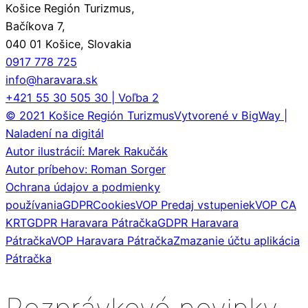
Košice Región Turizmus,
Bačíkova 7,
040 01 Košice, Slovakia
0917 778 725
info@haravara.sk
+421 55 30 505 30 | Voľba 2
© 2021 Košice Región Turizmus
Vytvorené v BigWay |
Naladení na digitál
Autor ilustrácií: Marek Rakučák
Autor príbehov: Roman Sorger
Ochrana údajov a podmienky
používania
GDPR
Cookies
VOP Predaj vstupeniek
VOP CA
KRT
GDPR Haravara Pátračka
GDPR Haravara
Pátračka
VOP Haravara Pátračka
Zmazanie účtu aplikácia
Pátračka