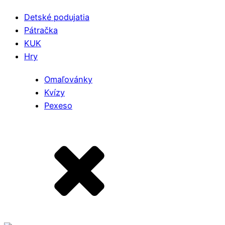
Detské podujatia
Pátračka
KUK
Hry
Omaľovánky
Kvízy
Pexeso