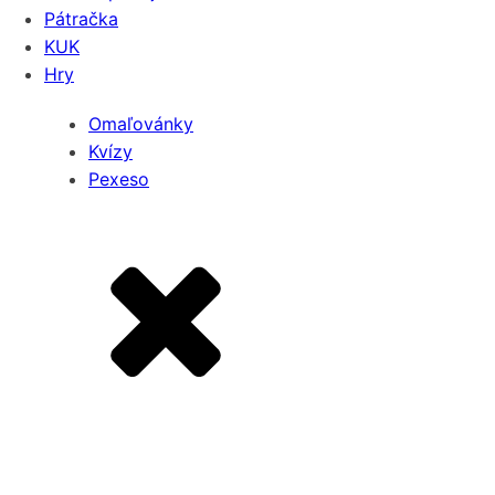
Pátračka
KUK
Hry
Omaľovánky
Kvízy
Pexeso