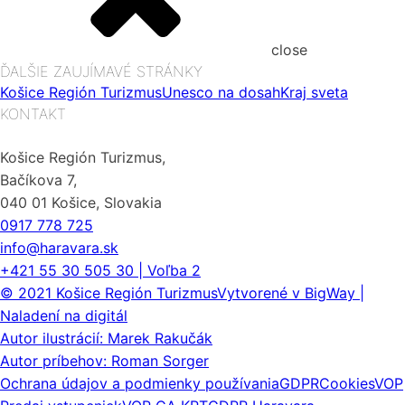
close
ĎALŠIE ZAUJÍMAVÉ STRÁNKY
Košice Región Turizmus
Unesco na dosah
Kraj sveta
KONTAKT
Košice Región Turizmus,
Bačíkova 7,
040 01 Košice, Slovakia
0917 778 725
info@haravara.sk
+421 55 30 505 30 | Voľba 2
© 2021 Košice Región Turizmus
Vytvorené v BigWay |
Naladení na digitál
Autor ilustrácií: Marek Rakučák
Autor príbehov: Roman Sorger
Ochrana údajov a podmienky používania
GDPR
Cookies
VOP