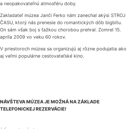
a neopakovateľnú atmosféru doby.
Zakladateľ múzea Janči Ferko nám zanechal akýsi STROJ
ČASU, ktorý nás prenesie do romantických dôb bigbítu.
On sám však boj s ťažkou chorobou prehral. Zomrel 15.
apríla 2009 vo veku 60 rokov.
V priestoroch múzea sa organizujú aj rôzne podujatia ako
aj veľmi populárne cestovateľské kino.
NÁVŠTEVA MÚZEA JE MOŽNÁ NA ZÁKLADE
TELEFONICKEJ REZERVÁCIE!