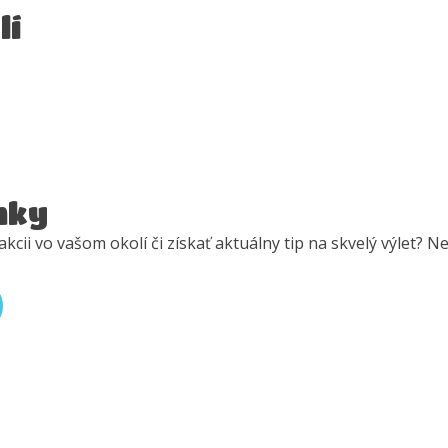
lí
nky
akcii vo vašom okolí či získať aktuálny tip na skvelý výlet? 