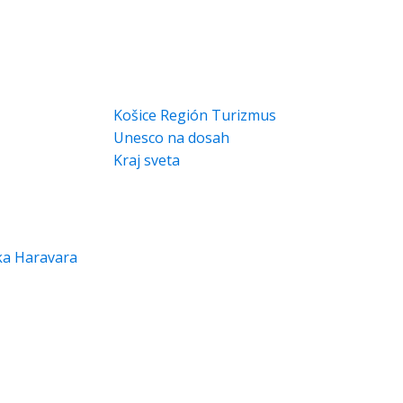
ĎALŠIE ZAUJÍMAVÉ STRÁNKY
Košice Región Turizmus
Unesco na dosah
Kraj sveta
a Haravara