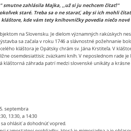
," smutne zahlásila Majka, ,,už si ju nechcem čítať!"
koľvek staré. Treba sa o ne starať, aby si ich mohli číta
 kláštore, kde vám tety knihovníčky povedia niečo nové
objektom na Slovensku. Je dielom významných rakúskych ne
 Výstavba sa začala v roku 1746 a slávnostné požehnanie bol
ého kláštora je Opátsky chrám sv. Jána Krstiteľa. V klášto
bližne osemdesiattisíc zväzkami kníh. V neposlednom rade j
á kláštorná záhrada patrí medzi slovenské unikáty a krásne 
15. septembra
30, 13:30, a 14:30
sa ohlásiť a dohodnúť vopred.
mci samostatnej prehliadky, ktorá je mimoriadna a je ohlas