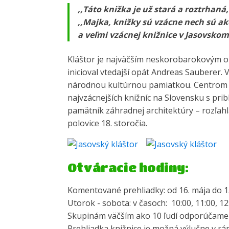
,,Táto knižka je už stará a roztrhaná
,,Majka, knižky sú vzácne nech sú ako
a veľmi vzácnej knižnice v Jasovskom
Kláštor je najväčším neskorobarokovým 
inicioval vtedajší opát Andreas Sauberer.
národnou kultúrnou pamiatkou. Centrom cel
najvzácnejších knižníc na Slovensku s pri
pamätník záhradnej architektúry – rozľahl
polovice 18. storočia.
Otváracie hodiny:
Komentované prehliadky: od 16. mája do 
Utorok - sobota: v časoch: 10:00, 11:00, 12:
Skupinám väčším ako 10 ľudí odporúčame 
Prehliadka knižnice je možná výlučne v rá