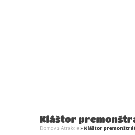
Kláštor premonštr
Domov
»
Atrakcie
»
Kláštor premonštrát