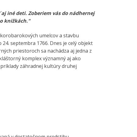
ť aj iné deti. Zoberiem vás do nádhernej
 o knižkách."
skorobarokových umelcov a stavbu
o 24. septembra 1766. Dnes je celý objekt
rných priestoroch sa nachádza aj jedna z
e kláštorný komplex významný aj ako
príklady záhradnej kultúry druhej
ovaná v dostatočnom predstihu.