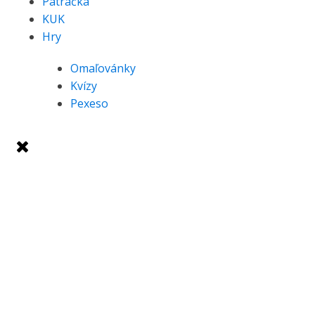
Pátračka
KUK
Hry
Omaľovánky
Kvízy
Pexeso