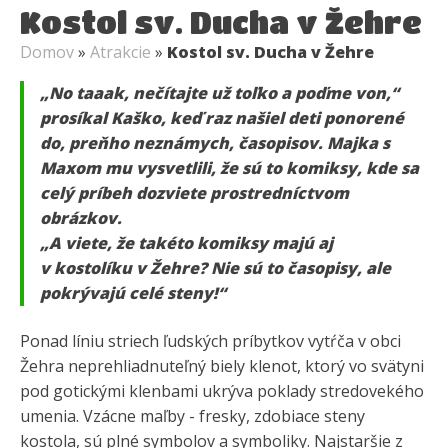
Kostol sv. Ducha v Žehre
Domov
»
Atrakcie
»
Kostol sv. Ducha v Žehre
„No taaak, nečítajte už toľko a poďme von,“
prosíkal Kaško, keď raz našiel deti ponorené
do, preňho neznámych, časopisov. Majka s
Maxom mu vysvetlili, že sú to komiksy, kde sa
celý príbeh dozviete prostredníctvom
obrázkov.
„A viete, že takéto komiksy majú aj
v kostolíku v Žehre? Nie sú to časopisy, ale
pokrývajú celé steny!“
Ponad líniu striech ľudských príbytkov vytŕča v obci
Žehra neprehliadnuteľný biely klenot, ktorý vo svätyni
pod gotickými klenbami ukrýva poklady stredovekého
umenia. Vzácne maľby - fresky, zdobiace steny
kostola, sú plné symbolov a symboliky. Najstaršie z