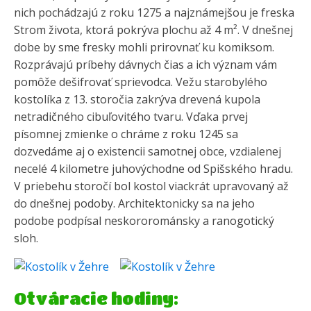
nich pochádzajú z roku 1275 a najznámejšou je freska
Strom života, ktorá pokrýva plochu až 4 m². V dnešnej
dobe by sme fresky mohli prirovnať ku komiksom.
Rozprávajú príbehy dávnych čias a ich význam vám
pomôže dešifrovať sprievodca. Vežu starobylého
kostolíka z 13. storočia zakrýva drevená kupola
netradičného cibuľovitého tvaru. Vďaka prvej
písomnej zmienke o chráme z roku 1245 sa
dozvedáme aj o existencii samotnej obce, vzdialenej
necelé 4 kilometre juhovýchodne od Spišského hradu.
V priebehu storočí bol kostol viackrát upravovaný až
do dnešnej podoby. Architektonicky sa na jeho
podobe podpísal neskororománsky a ranogotický
sloh.
Otváracie hodiny: