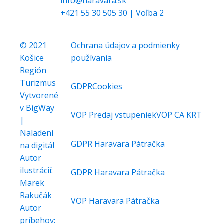
info@haravara.sk
+421 55 30 505 30 | Voľba 2
© 2021
Ochrana údajov a podmienky
Košice
používania
Región
Turizmus
GDPR
Cookies
Vytvorené
v BigWay
VOP Predaj vstupeniek
VOP CA KRT
|
Naladení
GDPR Haravara Pátračka
na digitál
Autor
ilustrácií:
GDPR Haravara Pátračka
Marek
Rakučák
VOP Haravara Pátračka
Autor
príbehov: