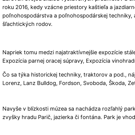
roku 2016, kedy vzácne priestory kaštieľa a jazdiar
poľnohospodárstva a poľnohospodárskej techniky, al
šľachtických rodov.
Napriek tomu medzi najatraktívnejšie expozície stál
Expozícia parnej oracej súpravy, Expozícia vinohrad
Čo sa týka historickej techniky, traktorov a pod., n
Lorenz, Lanz Bulldog, Fordson, Svoboda, Škoda, Ze
Navyše v blízkosti múzea sa nachádza rozľahlý par
zvyšky hradu Parič, jazierka či fontána. Park je vhod