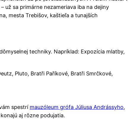
a – už sa primárne nezameriava iba na dejiny
a, mesta Trebišov, kaštieľa a tunajších
 dômyselnej techniky. Napríklad: Expozícia mlatby,
eutz, Pluto, Bratři Paříkové, Bratři Smrčkové,
 vám spestrí
mauzóleum grófa Júliusa Andrássyho
,
 konajú aj rôzne podujatia.