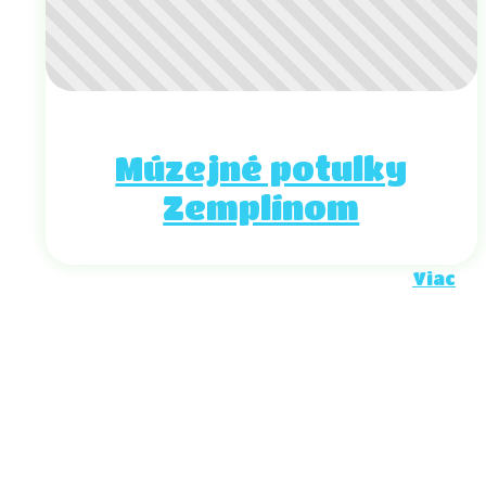
Múzejné potulky
Zemplínom
Viac