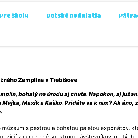
Pre školy
Detské podujatia
Pátra
e centrum južného 
užného Zemplína v Trebišove
mplín, bohatý na úrodu aj chute. Napokon, aj juža
ia Majka, Maxík a Kaško. Pridáte sa k nim? Ak áno,
.
múzeum s pestrou a bohatou paletou exponátov, ktor
ozícií zaujme celé spektrum návštevníkov, od tých n