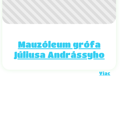
Mauzóleum grófa
Júliusa Andrássyho
Viac