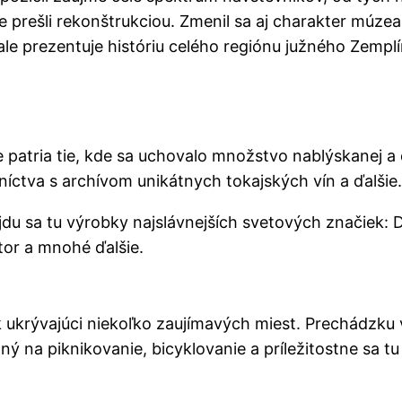
ne prešli rekonštrukciou. Zmenil sa aj charakter múze
e prezentuje históriu celého regiónu južného Zemplín
e patria tie, kde sa uchovalo množstvo nablýskanej a
níctva s archívom unikátnych tokajských vín a ďalšie.
ájdu sa tu výrobky najslávnejších svetových značiek: D
tor a mnohé ďalšie.
k ukrývajúci niekoľko zaujímavých miest. Prechádzku
ný na piknikovanie, bicyklovanie a príležitostne sa tu