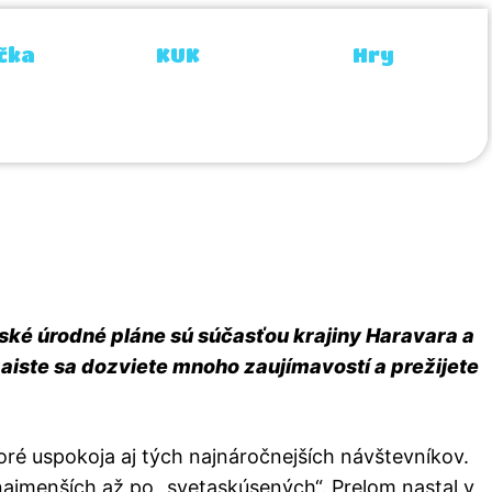
čka
KUK
Hry
Zemplína v
nské úrodné pláne sú súčasťou krajiny Haravara a
 zaiste sa dozviete mnoho zaujímavostí a prežijete
é uspokoja aj tých najnáročnejších návštevníkov.
ajmenších až po „svetaskúsených“. Prelom nastal v