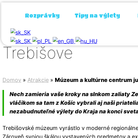
Rozprávky
Tipy na výlety
Múzeum a kultúrn
Trebišove
Domov
»
Atrakcie
»
Múzeum a kultúrne centrum j
Nech zamieria vaše kroky na slnkom zaliaty Ze
vláčikom sa tam z Košíc vybrali aj naši priatel
nezabudnuteľné výlety do Kraja na konci sveta
Trebišovské múzeum vyrástlo v moderné regionálne 
Zároveň svojou škálou vystavených predmetov a exp