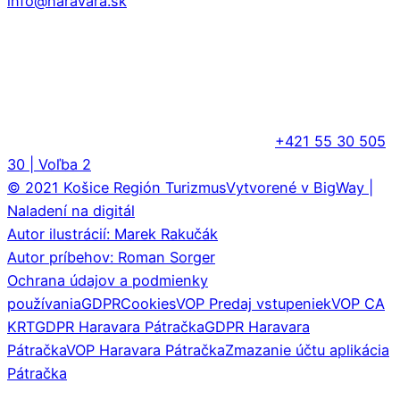
info@haravara.sk
+421 55 30 505
30 | Voľba 2
© 2021 Košice Región Turizmus
Vytvorené v BigWay |
Naladení na digitál
Autor ilustrácií: Marek Rakučák
Autor príbehov: Roman Sorger
Ochrana údajov a podmienky
používania
GDPR
Cookies
VOP Predaj vstupeniek
VOP CA
KRT
GDPR Haravara Pátračka
GDPR Haravara
Pátračka
VOP Haravara Pátračka
Zmazanie účtu aplikácia
Pátračka