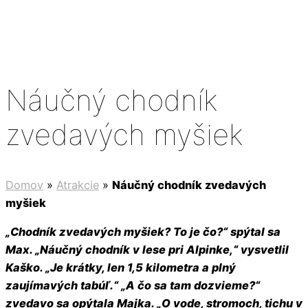
Náučný chodník
zvedavých myšiek
Domov
»
Atrakcie
»
Náučný chodník zvedavých
myšiek
„Chodník zvedavých myšiek? To je čo?“ spýtal sa
Max. „Náučný chodník v lese pri Alpinke,“ vysvetlil
Kaško. „Je krátky, len 1,5 kilometra a plný
zaujímavých tabúľ.“ „A čo sa tam dozvieme?“
zvedavo sa opýtala Majka. „O vode, stromoch, tichu v