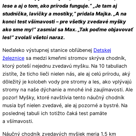
lese a aj o tom, ako príroda funguje.“ „Je tam aj
studnička, lavičky a mostíky,“ pridala Majka. „A na
konci test všímavosti – pre všetky zvedavé myšky
ako sme my!“ zasmial sa Max. „Tak poďme objavovať
les!“ zvolali všetci naraz.
Neďaleko výstupnej stanice obľúbenej
Detskej
železnice
sa medzi kmeňmi stromov skrýva chodník,
ktorý poteší nejednu zvedavú myšku. Na 10 tabuliach
zistíte, že ticho lieči nielen nás, ale aj celú prírodu, aký
dôležitý je kolobeh vody pre stromy a les, ako vplývajú
stromy na naše dýchanie a mnohé iné zaujímavosti. Ale
pozor! Myšky, ktoré navštívia tento náučný chodník
musia byť nielen zvedavé, ale aj pozorné a bystré. Na
poslednej tabuli ich totižto čaká test pamäte
a všímavosti.
Náučný chodník zvedavých myšiek meria 1,5 km