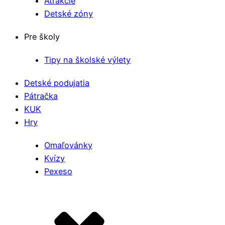
Atrakcie
Detské zóny
Pre školy
Tipy na školské výlety
Detské podujatia
Pátračka
KUK
Hry
Omaľovánky
Kvízy
Pexeso