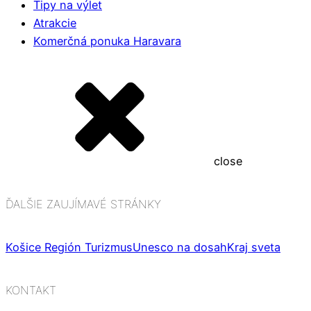
Tipy na výlet
Atrakcie
Komerčná ponuka Haravara
close
ĎALŠIE ZAUJÍMAVÉ STRÁNKY
Košice Región Turizmus
Unesco na dosah
Kraj sveta
KONTAKT