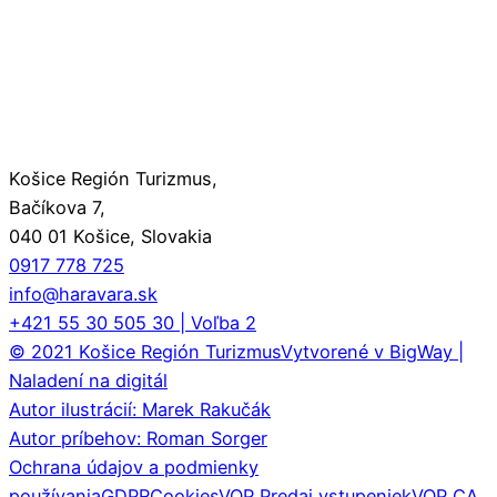
Košice Región Turizmus,
Bačíkova 7,
040 01 Košice, Slovakia
0917 778 725
info@haravara.sk
+421 55 30 505 30 | Voľba 2
© 2021 Košice Región Turizmus
Vytvorené v BigWay |
Naladení na digitál
Autor ilustrácií: Marek Rakučák
Autor príbehov: Roman Sorger
Ochrana údajov a podmienky
používania
GDPR
Cookies
VOP Predaj vstupeniek
VOP CA