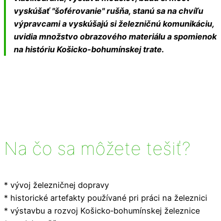
vyskúšať "šoférovanie" rušňa, stanú sa na chvíľu
výpravcami a vyskúšajú si železničnú komunikáciu,
uvidia množstvo obrazového materiálu a spomienok
na históriu Košicko-bohumínskej trate.
Na čo sa môžete tešiť?
* vývoj železničnej dopravy
* historické artefakty používané pri práci na železnici
* výstavbu a rozvoj Košicko‑bohumínskej železnice