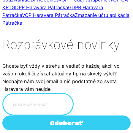
KRT
GDPR Haravara Pátračka
GDPR Haravara
Pátračka
VOP Haravara Pátračka
Zmazanie účtu aplikácia
Pátračka
Rozprávkové novinky
Chcete byť vždy v strehu a vedieť o každej akcii vo
vašom okolí či získať aktuálny tip na skvelý výlet?
Nechajte nám svoj email a nič podstatné zo sveta
Haravara vám neujde.
Odoberať