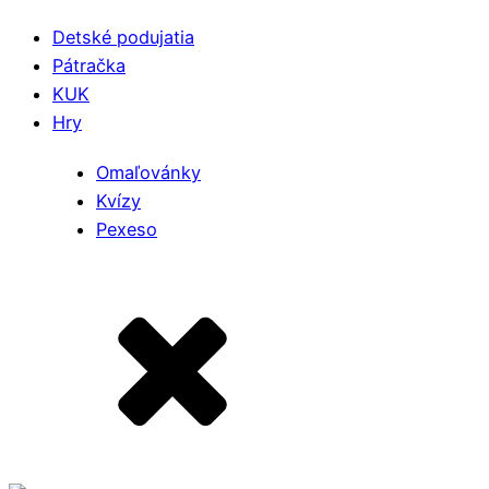
Detské podujatia
Pátračka
KUK
Hry
Omaľovánky
Kvízy
Pexeso