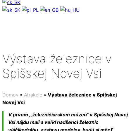
Výstava železnice v
Spišskej Novej Vsi
Domov
»
Atrakcie
»
Výstava železnice v Spišskej
Novej Vsi
V prvom ,,železničiarskom múzeu“ v Spišskej Novej
Vsi nájdu malí a veľkí nadšenci železníc
vláčikodráhu, výstavu modelov, budú si môcť