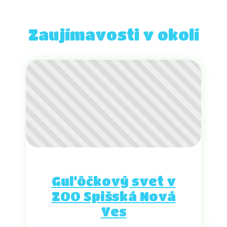
Zaujímavosti v okolí
Guľôčkový svet v
ZOO Spišská Nová
Ves