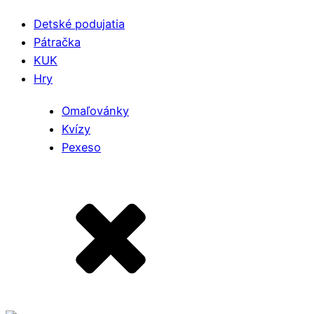
Detské podujatia
Pátračka
KUK
Hry
Omaľovánky
Kvízy
Pexeso