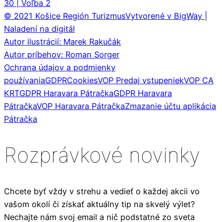
30 | Voľba 2
© 2021 Košice Región Turizmus
Vytvorené v BigWay |
Naladení na digitál
Autor ilustrácií: Marek Rakučák
Autor príbehov: Roman Sorger
Ochrana údajov a podmienky
používania
GDPR
Cookies
VOP Predaj vstupeniek
VOP CA
KRT
GDPR Haravara Pátračka
GDPR Haravara
Pátračka
VOP Haravara Pátračka
Zmazanie účtu aplikácia
Pátračka
Rozprávkové novinky
Chcete byť vždy v strehu a vedieť o každej akcii vo
vašom okolí či získať aktuálny tip na skvelý výlet?
Nechajte nám svoj email a nič podstatné zo sveta