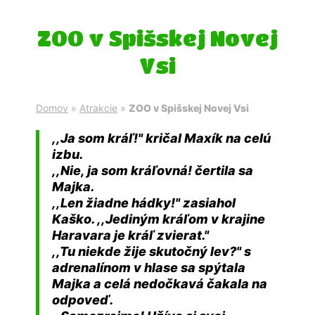
ZOO v Spišskej Novej
Vsi
Domov
»
Atrakcie
»
ZOO v Spišskej Novej Vsi
,,Ja som kráľ!" kričal Maxík na celú
izbu.
,,Nie, ja som kráľovná! čertila sa
Majka.
,,Len žiadne hádky!" zasiahol
Kaško. ,,Jediným kráľom v krajine
Haravara je kráľ zvierat."
,,Tu niekde žije skutočný lev?" s
adrenalínom v hlase sa spýtala
Majka a celá nedočkavá čakala na
odpoveď.