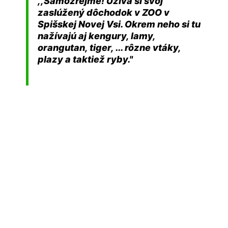
,,Samozrejme! Užíva si svoj
zaslúžený dôchodok v ZOO v
Spišskej Novej Vsi. Okrem neho si tu
nažívajú aj kengury, lamy,
orangutan, tiger, ... rôzne vtáky,
plazy a taktiež ryby."