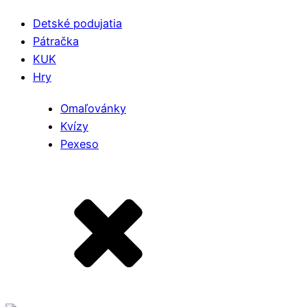
Detské podujatia
Pátračka
KUK
Hry
Omaľovánky
Kvízy
Pexeso