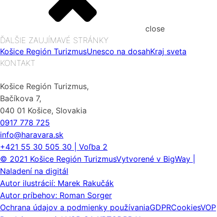
close
ĎALŠIE ZAUJÍMAVÉ STRÁNKY
Košice Región Turizmus
Unesco na dosah
Kraj sveta
KONTAKT
Košice Región Turizmus,
Bačíkova 7,
040 01 Košice, Slovakia
0917 778 725
info@haravara.sk
+421 55 30 505 30 | Voľba 2
© 2021 Košice Región Turizmus
Vytvorené v BigWay |
Naladení na digitál
Autor ilustrácií: Marek Rakučák
Autor príbehov: Roman Sorger
Ochrana údajov a podmienky používania
GDPR
Cookies
VOP