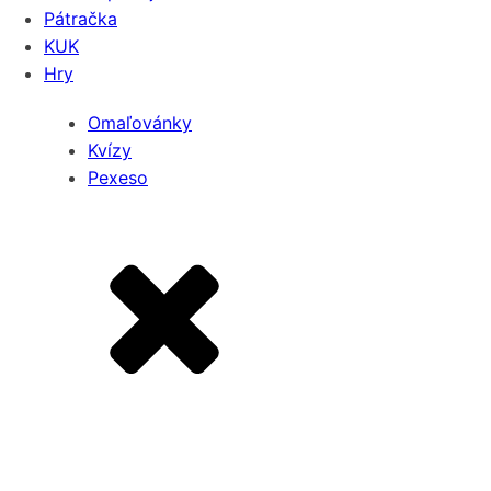
Pátračka
KUK
Hry
Omaľovánky
Kvízy
Pexeso