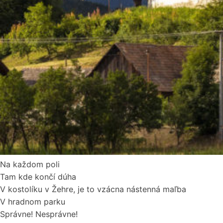
Na každom poli
Tam kde končí dúha
V kostolíku v Žehre, je to vzácna nástenná maľba
V hradnom parku
Správne!
Nesprávne!