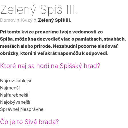
Zelený Spiš III.
Domov
»
Kvízy
»
Zelený Spiš III.
Pri tomto kvíze preveríme tvoje vedomosti zo
Spiša, môžeš sa dozvedieť viac o pamiatkach, stavbách,
mestách alebo prírode. Nezabudni pozorne sledovať
obrázky, ktoré ti veľakrát napomôžu k odpovedi.
Ktoré naj sa hodí na Spišský hrad?
Najrozsiahlejší
Najmenší
Najfarebnejší
Najobývanejší
Správne!
Nesprávne!
Čo je to Sivá brada?