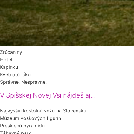
Zrúcaniny
Hotel
Kaplnku
Kvetnatú lúku
Správne!
Nesprávne!
V Spišskej Novej Vsi nájdeš aj...
Najvyššiu kostolnú vežu na Slovensku
Múzeum voskových figurín
Presklenú pyramídu
Zábavný park