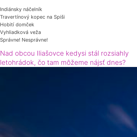
Indiánsky náčelník
Travertínový kopec na Spiši
Hobití domček
Vyhliadková veža
Správne!
Nesprávne!
Nad obcou Iliašovce kedysi stál rozsiahly
letohrádok, čo tam môžeme nájsť dnes?