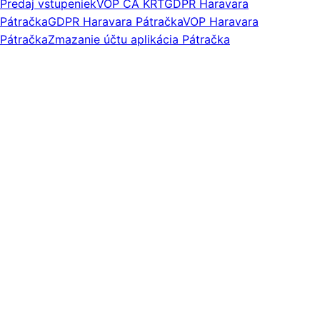
Predaj vstupeniek
VOP CA KRT
GDPR Haravara
Pátračka
GDPR Haravara Pátračka
VOP Haravara
Pátračka
Zmazanie účtu aplikácia Pátračka