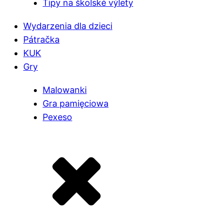
Tipy na školské výlety
Wydarzenia dla dzieci
Pátračka
KUK
Gry
Malowanki
Gra pamięciowa
Pexeso