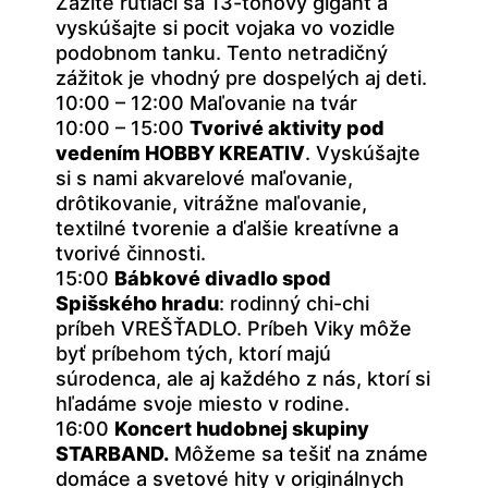
Zažite rútiaci sa 13-tonový gigant a
vyskúšajte si pocit vojaka vo vozidle
podobnom tanku. Tento netradičný
zážitok je vhodný pre dospelých aj deti.
10:00 – 12:00 Maľovanie na tvár
10:00 – 15:00
Tvorivé aktivity pod
vedením HOBBY KREATIV
. Vyskúšajte
si s nami akvarelové maľovanie,
drôtikovanie, vitrážne maľovanie,
textilné tvorenie a ďalšie kreatívne a
tvorivé činnosti.
15:00
Bábkové divadlo spod
Spišského hradu
: rodinný chi-chi
príbeh VREŠŤADLO. Príbeh Viky môže
byť príbehom tých, ktorí majú
súrodenca, ale aj každého z nás, ktorí si
hľadáme svoje miesto v rodine.
16:00
Koncert hudobnej skupiny
STARBAND.
Môžeme sa tešiť na známe
domáce a svetové hity v originálnych