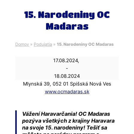
15. Narodeniny OC
Madaras
Domov
»
Podujatia
»
15. Narodeniny OC Madaras
17.08.2024
,
-
18.08.2024
Mlynská 39, 052 01 Spišská Nová Ves
www.ocmadaras.sk
Vážení Haravarčania! OC Madaras
pozýva všetkých z krajiny Haravara
na svoje 15. narodeniny! Tešiť sa