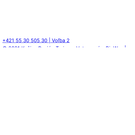
+421 55 30 505 30 | Voľba 2
© 2021 Košice Región Turizmus
Vytvorené v BigWay |
Naladení na digitál
Autor ilustrácií: Marek Rakučák
Autor príbehov: Roman Sorger
Ochrana údajov a podmienky
používania
GDPR
Cookies
VOP Predaj vstupeniek
VOP CA
KRT
GDPR Haravara Pátračka
GDPR Haravara
Pátračka
VOP Haravara Pátračka
Zmazanie účtu aplikácia
Pátračka
Rozprávkové novinky