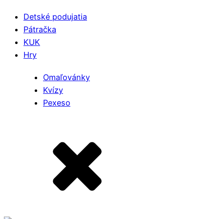
Detské podujatia
Pátračka
KUK
Hry
Omaľovánky
Kvízy
Pexeso