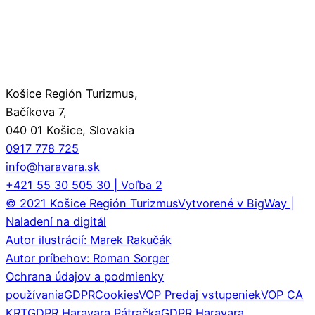
Košice Región Turizmus,
Bačíkova 7,
040 01 Košice, Slovakia
0917 778 725
info@haravara.sk
+421 55 30 505 30 | Voľba 2
© 2021 Košice Región Turizmus
Vytvorené v BigWay |
Naladení na digitál
Autor ilustrácií: Marek Rakučák
Autor príbehov: Roman Sorger
Ochrana údajov a podmienky
používania
GDPR
Cookies
VOP Predaj vstupeniek
VOP CA
KRT
GDPR Haravara Pátračka
GDPR Haravara