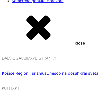
Komerčná ponuka Haravara
close
ĎALŠIE ZAUJÍMAVÉ STRÁNKY
Košice Región Turizmus
Unesco na dosah
Kraj sveta
KONTAKT