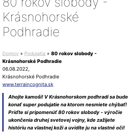
80 rokov slobody -
Krásnohorské
Podhradie
Domov
»
Podujatia
»
80 rokov slobody -
Krásnohorské Podhradie
06.08.2022
,
Krásnohorské Podhradie
www.terraincognita.sk
Ahojte kamoši! V Krásnohorskom podhradí sa bude
konať super podujatie na ktorom nesmiete chýbať!
Príďte si pripomenúť 80 rokov slobody - výročie
ukončenia druhej svetovej vojny, kde zažijete
históriu na vlastnej koži a uvidíte ju na vlastné oči!