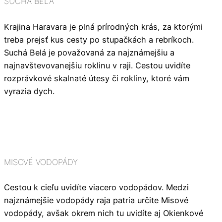
SUCHÁ BELÁ
Krajina Haravara je plná prírodných krás, za ktorými
treba prejsť kus cesty po stupačkách a rebríkoch.
Suchá Belá je považovaná za najznámejšiu a
najnavštevovanejšiu roklinu v raji. Cestou uvidíte
rozprávkové skalnaté útesy či rokliny, ktoré vám
vyrazia dych.
MISOVÉ VODOPÁDY
Cestou k cieľu uvidíte viacero vodopádov. Medzi
najznámejšie vodopády raja patria určite Misové
vodopády, avšak okrem nich tu uvidíte aj Okienkové