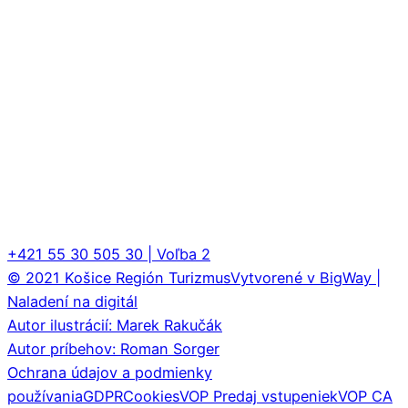
+421 55 30 505 30 | Voľba 2
© 2021 Košice Región Turizmus
Vytvorené v BigWay |
Naladení na digitál
Autor ilustrácií: Marek Rakučák
Autor príbehov: Roman Sorger
Ochrana údajov a podmienky
používania
GDPR
Cookies
VOP Predaj vstupeniek
VOP CA