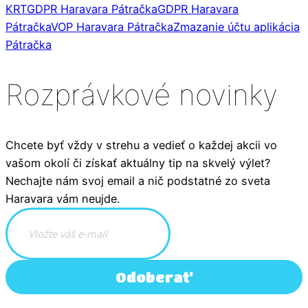
KRT
GDPR Haravara Pátračka
GDPR Haravara
Pátračka
VOP Haravara Pátračka
Zmazanie účtu aplikácia
Pátračka
Rozprávkové novinky
Chcete byť vždy v strehu a vedieť o každej akcii vo
vašom okolí či získať aktuálny tip na skvelý výlet?
Nechajte nám svoj email a nič podstatné zo sveta
Haravara vám neujde.
Odoberať