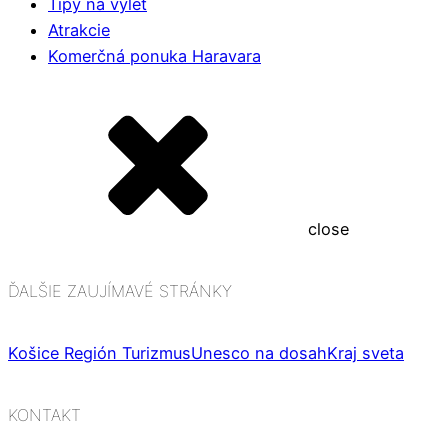
Tipy na výlet
Atrakcie
Komerčná ponuka Haravara
close
ĎALŠIE ZAUJÍMAVÉ STRÁNKY
Košice Región Turizmus
Unesco na dosah
Kraj sveta
KONTAKT