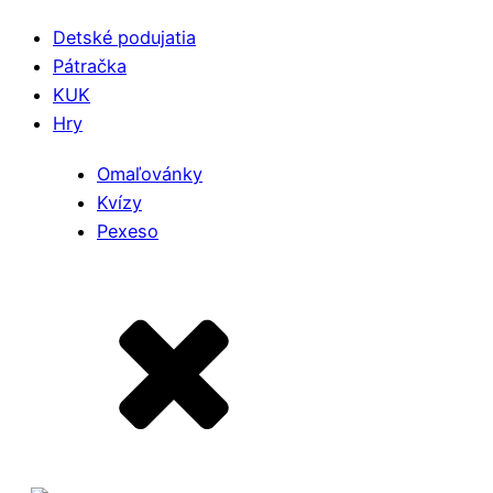
Detské podujatia
Pátračka
KUK
Hry
Omaľovánky
Kvízy
Pexeso