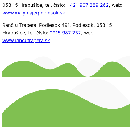
053 15 Hrabušice, tel. číslo:
+421 907 289 262
, web:
www.malymajerpodlesok.sk
Ranč u Trapera, Podlesok 491, Podlesok, 053 15
Hrabušice, tel. číslo:
0915 987 232
, web:
www.rancutrapera.sk