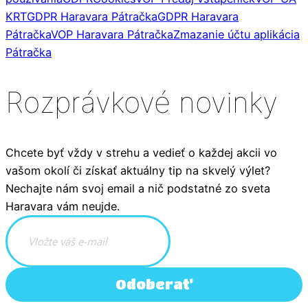
KRT
GDPR Haravara Pátračka
GDPR Haravara
Pátračka
VOP Haravara Pátračka
Zmazanie účtu aplikácia
Pátračka
Rozprávkové novinky
Chcete byť vždy v strehu a vedieť o každej akcii vo
vašom okolí či získať aktuálny tip na skvelý výlet?
Nechajte nám svoj email a nič podstatné zo sveta
Haravara vám neujde.
Odoberať