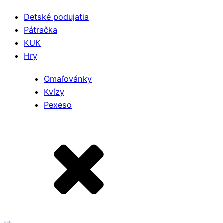
Detské podujatia
Pátračka
KUK
Hry
Omaľovánky
Kvízy
Pexeso