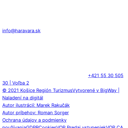
info@haravara.sk
+421 55 30 505
30 | Voľba 2
© 2021 Košice Región Turizmus
Vytvorené v BigWay |
Naladení na digitál
Autor ilustrácií: Marek Rakučák
Autor príbehov: Roman Sorger
Ochrana údajov a podmienky
používania
GDPR
Cookies
VOP Predaj vstupeniek
VOP CA