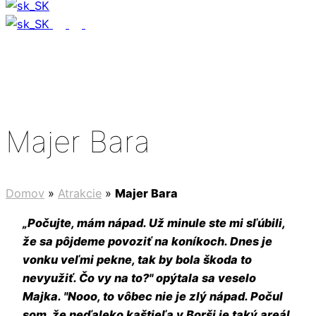
Majer Bara
Domov
»
Atrakcie
»
Majer Bara
„Počujte, mám nápad. Už minule ste mi sľúbili,
že sa pôjdeme povoziť na koníkoch. Dnes je
vonku veľmi pekne, tak by bola škoda to
nevyužiť. Čo vy na to?" opýtala sa veselo
Majka. "Nooo, to vôbec nie je zlý nápad. Počul
som, že neďaleko kaštieľa v Borši je taký areál