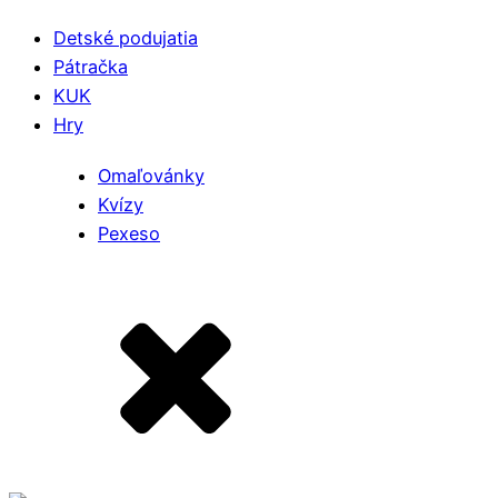
Detské podujatia
Pátračka
KUK
Hry
Omaľovánky
Kvízy
Pexeso