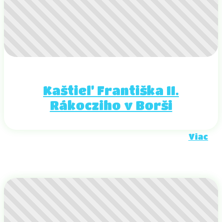
Kaštieľ Františka II.
Rákocziho v Borši
Viac