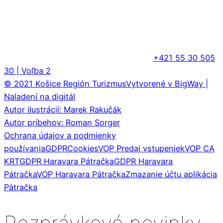
+421 55 30 505
30 | Voľba 2
© 2021 Košice Región Turizmus
Vytvorené v BigWay |
Naladení na digitál
Autor ilustrácií: Marek Rakučák
Autor príbehov: Roman Sorger
Ochrana údajov a podmienky
používania
GDPR
Cookies
VOP Predaj vstupeniek
VOP CA
KRT
GDPR Haravara Pátračka
GDPR Haravara
Pátračka
VOP Haravara Pátračka
Zmazanie účtu aplikácia
Pátračka