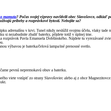
ého mamuta
? Počas svojej výpravy navštívili obec Slavošovce, odkia
žívajú príbehy a rozprávkové bytosti. Nebojíte sa?
pku adrenalínu v krvi. Tunel nikdy neslúžil svojmu účelu, vlaky tade 
u si nezabudnite zbaliť baterky, pôjdete totiž v úplnej tme.
via rozprávok Pavla Emanuela Dobšinského. Nájdete tu vyrezávané zvie
ou.
vinnou výbavou je baterka/čelová lampa/iné prenosné svetlo.
rúčame pevnú nepremokavú obuv a baterku.
rého viete vstúpiť zo strany Slavošoviec alebo aj z obce Magnezitovce
ukt.