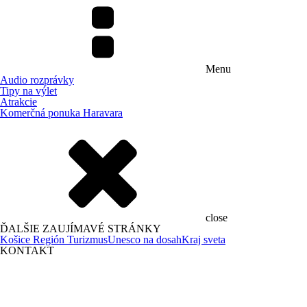
Menu
Audio rozprávky
Tipy na výlet
Atrakcie
Komerčná ponuka Haravara
close
ĎALŠIE ZAUJÍMAVÉ STRÁNKY
Košice Región Turizmus
Unesco na dosah
Kraj sveta
KONTAKT