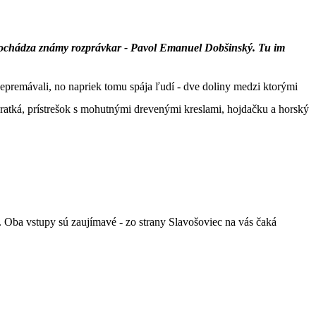
ľ pochádza známy rozprávkar - Pavol Emanuel Dobšinský. Tu im
nepremávali, no napriek tomu spája ľudí - dve doliny medzi ktorými
ratká, prístrešok s mohutnými drevenými kreslami, hojdačku a horský
. Oba vstupy sú zaujímavé - zo strany Slavošoviec na vás čaká