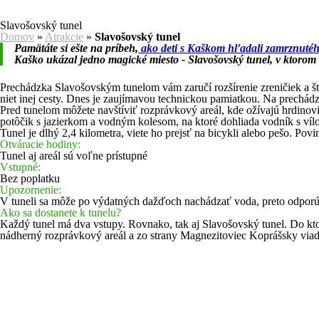
Slavošovský tunel
Domov
»
Atrakcie
»
Slavošovský tunel
Pamätáte si ešte na príbeh,
ako deti s Kaškom hľadali zamrznut
Kaško ukázal jedno magické miesto - Slavošovský tunel, v ktorom o
Prechádzka Slavošovským tunelom vám zaručí rozšírenie zreničiek a šti
niet inej cesty. Dnes je zaujímavou technickou pamiatkou. Na prechádzk
Pred tunelom môžete navštíviť rozprávkový areál, kde ožívajú hrdino
potôčik s jazierkom a vodným kolesom, na ktoré dohliada vodník s víl
Tunel je dlhý 2,4 kilometra, viete ho prejsť na bicykli alebo pešo. Po
Otváracie hodiny:
Tunel aj areál sú voľne prístupné
Vstupné:
Bez poplatku
Upozornenie:
V tuneli sa môže po výdatných dažďoch nachádzať voda, preto odpo
Ako sa dostanete k tunelu?
Každý tunel má dva vstupy. Rovnako, tak aj Slavošovský tunel. Do kto
nádherný rozprávkový areál a zo strany Magnezitoviec Koprášsky viad