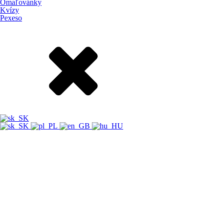
Omaľovánky
Kvízy
Pexeso