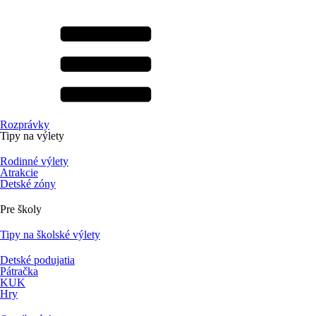
Rozprávky
Tipy na výlety
Rodinné výlety
Atrakcie
Detské zóny
Pre školy
Tipy na školské výlety
Detské podujatia
Pátračka
KUK
Hry