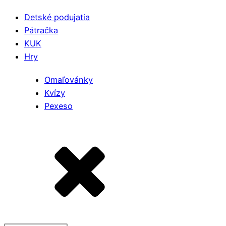
Detské podujatia
Pátračka
KUK
Hry
Omaľovánky
Kvízy
Pexeso