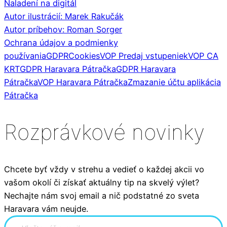
Naladení na digitál
Autor ilustrácií: Marek Rakučák
Autor príbehov: Roman Sorger
Ochrana údajov a podmienky
používania
GDPR
Cookies
VOP Predaj vstupeniek
VOP CA
KRT
GDPR Haravara Pátračka
GDPR Haravara
Pátračka
VOP Haravara Pátračka
Zmazanie účtu aplikácia
Pátračka
Rozprávkové novinky
Chcete byť vždy v strehu a vedieť o každej akcii vo
vašom okolí či získať aktuálny tip na skvelý výlet?
Nechajte nám svoj email a nič podstatné zo sveta
Haravara vám neujde.