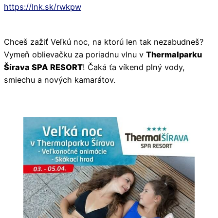
https://lnk.sk/rwkpw
Chceš zažiť Veľkú noc, na ktorú len tak nezabudneš?
Vymeň oblievačku za poriadnu vlnu v
Thermalparku
Šírava SPA RESORT
! Čaká ťa víkend plný vody,
smiechu a nových kamarátov.