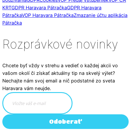
KRT
GDPR Haravara Pátračka
GDPR Haravara
Pátračka
VOP Haravara Pátračka
Zmazanie účtu aplikácia
Pátračka
Rozprávkové novinky
Chcete byť vždy v strehu a vedieť o každej akcii vo
vašom okolí či získať aktuálny tip na skvelý výlet?
Nechajte nám svoj email a nič podstatné zo sveta
Haravara vám neujde.
Odoberať