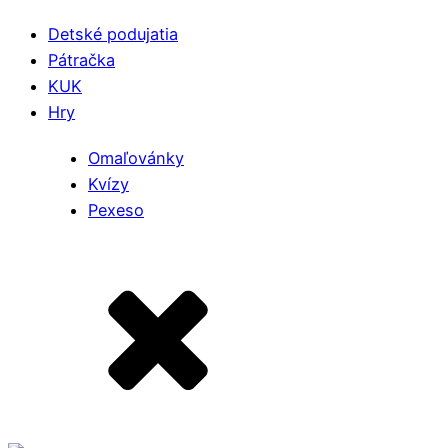
Detské podujatia
Pátračka
KUK
Hry
Omaľovánky
Kvízy
Pexeso