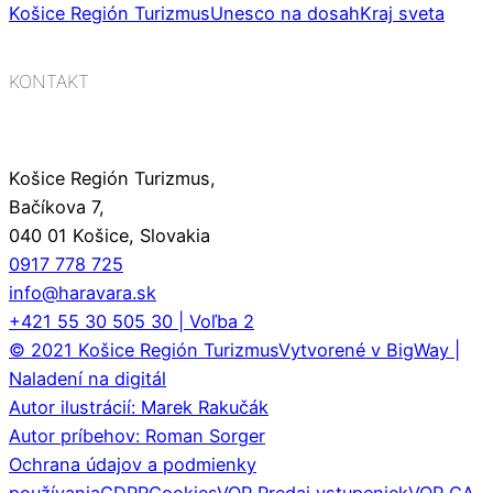
Košice Región Turizmus
Unesco na dosah
Kraj sveta
KONTAKT
Košice Región Turizmus,
Bačíkova 7,
040 01 Košice, Slovakia
0917 778 725
info@haravara.sk
+421 55 30 505 30 | Voľba 2
© 2021 Košice Región Turizmus
Vytvorené v BigWay |
Naladení na digitál
Autor ilustrácií: Marek Rakučák
Autor príbehov: Roman Sorger
Ochrana údajov a podmienky
používania
GDPR
Cookies
VOP Predaj vstupeniek
VOP CA