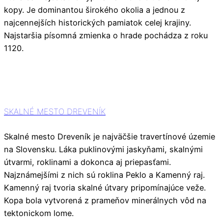
kopy. Je dominantou širokého okolia a jednou z
najcennejších historických pamiatok celej krajiny.
Najstaršia písomná zmienka o hrade pochádza z roku
1120.
SKALNÉ MESTO DREVENÍK
Skalné mesto Dreveník je najväčšie travertínové územie
na Slovensku. Láka puklinovými jaskyňami, skalnými
útvarmi, roklinami a dokonca aj priepasťami.
Najznámejšími z nich sú roklina Peklo a Kamenný raj.
Kamenný raj tvoria skalné útvary pripomínajúce veže.
Kopa bola vytvorená z prameňov minerálnych vôd na
tektonickom lome.