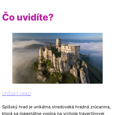
Čo uvidíte?
SPIŠSKÝ HRAD
Spišský hrad je unikátna stredoveká hradná zrúcanina,
ktorá sa majestátne vypína na vrchole travertínovej