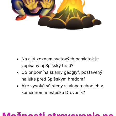
Na aký zoznam svetových pamiatok je
zapísaný aj Spišský hrad?
Čo pripomína skalný geoglyf, postavený
na lúke pred Spišským hradom?
Aké vysoké sú steny skalných chodieb v
kamennom mestečku Dreveník?
Možnosti stravovania na