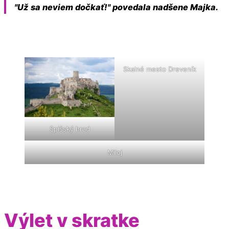
"Už sa neviem dočkať!" povedala nadšene Majka.
Skalné mesto Dreveník
Spišský hrad
Miloj
Výlet v skratke