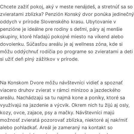
Chcete zažiť pokoj, aký v meste nenájdeš, a stretnúť sa so
zvieratami zblízka? Penzión Konský dvor ponúka jedinečný
oddych v prírode Slovenského krasu. Ubytovanie v
penzióne je ideálne pre rodiny s deťmi, páry aj menšie
skupiny, ktoré hľadajú pokojné miesto na víkend alebo
dovolenku. Súčasťou areálu je aj wellness zóna, kde si
môžu oddýchnuť rodičia po programe so zvieratami a deti
si užiť deň plný zážitkov v prírode.
Na Konskom Dvore môžu návštevníci vidieť a spoznať
viacero druhov zvierat v rámci minizoo a jazdeckého
areálu. Nachádzajú sa tu najmä kone a poníky, ktoré sa
využívajú na jazdenie a výcvik. Okrem nich tu žijú aj osly,
kozy, ovce, zajace, psy a mačky. Návštevníci majú
možnosť zvieratá pozorovať zblízka, niektoré aj nakŕmiť
alebo pohladkať. Areál je zameraný na kontakt so