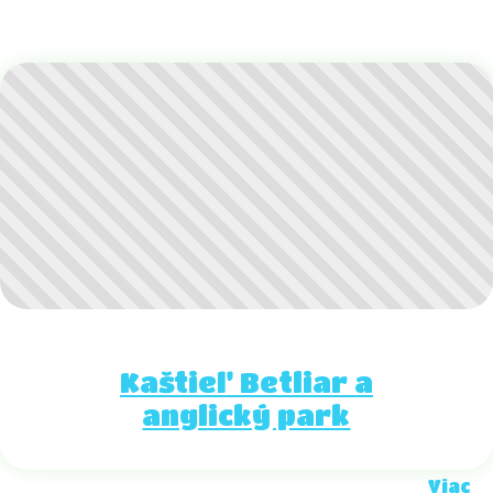
Kaštieľ Betliar a
anglický park
Viac