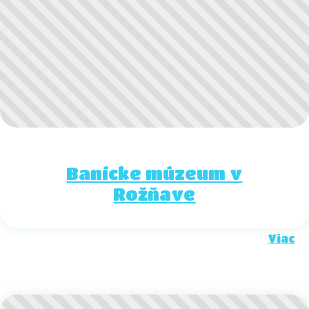
Banícke múzeum v
Rožňave
Viac