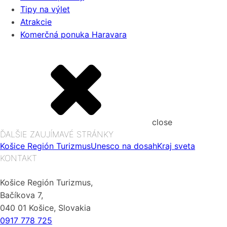
Tipy na výlet
Atrakcie
Komerčná ponuka Haravara
close
ĎALŠIE ZAUJÍMAVÉ STRÁNKY
Košice Región Turizmus
Unesco na dosah
Kraj sveta
KONTAKT
Košice Región Turizmus,
Bačíkova 7,
040 01 Košice, Slovakia
0917 778 725