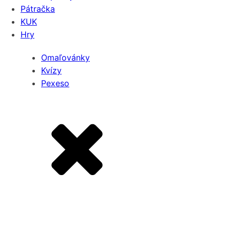
Pátračka
KUK
Hry
Omaľovánky
Kvízy
Pexeso