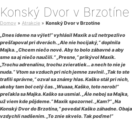
Konský Dvor v Brzotíne
Domov
»
Atrakcie
»
Konský Dvor v Brzotíne
„Dnes ideme na výlet!“ vyhlásil Maxík a už netrpezlivo
prešľapoval pri dverách. „Ale nie hocijaký,“ doplnila
Majka. „Chcem niečo nové. Aby to bolo zábavné a aby
sme sa aj niečo naučili.“ „Presne,“ prikývol Maxík.
„Trochu adrenalínu, trochu zvieratiek… a nech to nie je
nuda.“ Vtom sa vzduch pri nich jemne zavlnil. „Tak to ste
trafili správne,“ ozval sa známy hlas. Kaško stál pri nich,
akoby tam bol celý čas. „Wuaaa, Kaško, toto nerob!“
preľakla sa Majka. Kaško sa usmial. „Ále neboj sa Majka,
už viem kde pôjdeme.“ Maxík spozornel. „Kam?“ „Na
Konský Dvor do Brzotína,“ povedal Kaško záhadne. Obaja
vzdychli nadšením. „To znie skvelo. Tak poďme!“