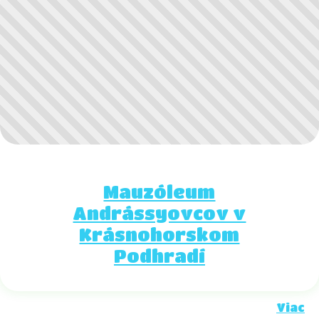
Mauzóleum
Andrássyovcov v
Krásnohorskom
Podhradí
Viac