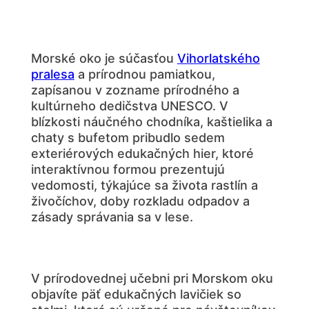
Morské oko je súčasťou
Vihorlatského
pralesa
a prírodnou pamiatkou,
zapísanou v zozname prírodného a
kultúrneho dedičstva UNESCO. V
blízkosti náučného chodníka, kaštielika a
chaty s bufetom pribudlo sedem
exteriérových edukačných hier, ktoré
interaktívnou formou prezentujú
vedomosti, týkajúce sa života rastlín a
živočíchov, doby rozkladu odpadov a
zásady správania sa v lese.
V prírodovednej učebni pri Morskom oku
objavíte päť edukačných lavičiek so