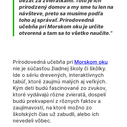
bežať za zvieratkami. Toto je ich
prirodzený domov a my sme tu len na
návšteve, preto sa musíme podľa
toho aj správať. Prírodovedná
učebňa pri Morskom oku je určite
otvorená a tam sa to všetko naučíte.
"
Prírodovedná učebňa pri
Morskom oku
nie je súčasťou žiadnej školy či škôlky.
Ide o sériu drevených, interaktívnych
tabúľ, ktoré zaujmú malých aj veľkých.
Kým deti budú fascinované zo zvukov,
ktoré vydávajú rôzne zvieratá, dospelí
budú prekvapení z rôznych faktov a
zaujímavostí, na ktoré možno zo
školských čias už zabudli, alebo ich
nevedeli vôbec.