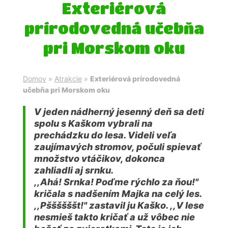
Exteriérová
prírodovedná učebňa
pri Morskom oku
Domov
»
Atrakcie
»
Exteriérová prírodovedná
učebňa pri Morskom oku
V jeden nádherný jesenný deň sa deti
spolu s Kaškom vybrali na
prechádzku do lesa. Videli veľa
zaujímavých stromov, počuli spievať
množstvo vtáčikov, dokonca
zahliadli aj srnku.
,,Ahá! Srnka! Poďme rýchlo za ňou!"
kričala s nadšením Majka na celý les.
,,Pššššššt!" zastavil ju Kaško. ,,V lese
nesmieš takto kričať a už vôbec nie