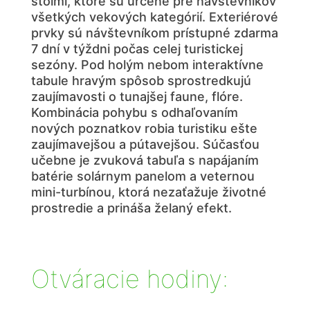
stolmi, ktoré sú určené pre návštevníkov
všetkých vekových kategórií. Exteriérové
prvky sú návštevníkom prístupné zdarma
7 dní v týždni počas celej turistickej
sezóny. Pod holým nebom interaktívne
tabule hravým spôsob sprostredkujú
zaujímavosti o tunajšej faune, flóre.
Kombinácia pohybu s odhaľovaním
nových poznatkov robia turistiku ešte
zaujímavejšou a pútavejšou. Súčasťou
učebne je zvuková tabuľa s napájaním
batérie solárnym panelom a veternou
mini-turbínou, ktorá nezaťažuje životné
prostredie a prináša želaný efekt.
Otváracie hodiny: