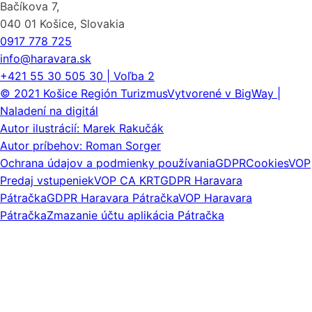
Bačíkova 7,
040 01 Košice, Slovakia
0917 778 725
info@haravara.sk
+421 55 30 505 30 | Voľba 2
© 2021 Košice Región Turizmus
Vytvorené v BigWay |
Naladení na digitál
Autor ilustrácií: Marek Rakučák
Autor príbehov: Roman Sorger
Ochrana údajov a podmienky používania
GDPR
Cookies
VOP
Predaj vstupeniek
VOP CA KRT
GDPR Haravara
Pátračka
GDPR Haravara Pátračka
VOP Haravara
Pátračka
Zmazanie účtu aplikácia Pátračka