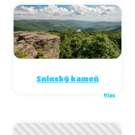
Sninský kameň
Viac