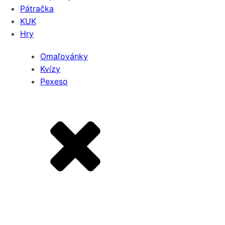
Pátračka
KUK
Hry
Omaľovánky
Kvízy
Pexeso