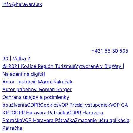
info@haravara.sk
+421 55 30 505
30 | Voľba 2
© 2021 Košice Región Turizmus
Vytvorené v BigWay |
Naladení na digitál
Autor ilustrácií: Marek Rakučák
Autor príbehov: Roman Sorger
Ochrana údajov a podmienky
používania
GDPR
Cookies
VOP Predaj vstupeniek
VOP CA
KRT
GDPR Haravara Pátračka
GDPR Haravara
Pátračka
VOP Haravara Pátračka
Zmazanie účtu aplikácia
Pátračka