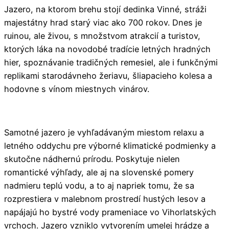
Jazero, na ktorom brehu stojí dedinka Vinné, stráži
majestátny hrad starý viac ako 700 rokov. Dnes je
ruinou, ale živou, s množstvom atrakcií a turistov,
ktorých láka na novodobé tradície letných hradných
hier, spoznávanie tradičných remesiel, ale i funkčnými
replikami starodávneho žeriavu, šliapacieho kolesa a
hodovne s vínom miestnych vinárov.
Samotné jazero je vyhľadávaným miestom relaxu a
letného oddychu pre výborné klimatické podmienky a
skutočne nádhernú prírodu. Poskytuje nielen
romantické výhľady, ale aj na slovenské pomery
nadmieru teplú vodu, a to aj napriek tomu, že sa
rozprestiera v malebnom prostredí hustých lesov a
napájajú ho bystré vody prameniace vo Vihorlatských
vrchoch. Jazero vzniklo vytvorením umelej hrádze a