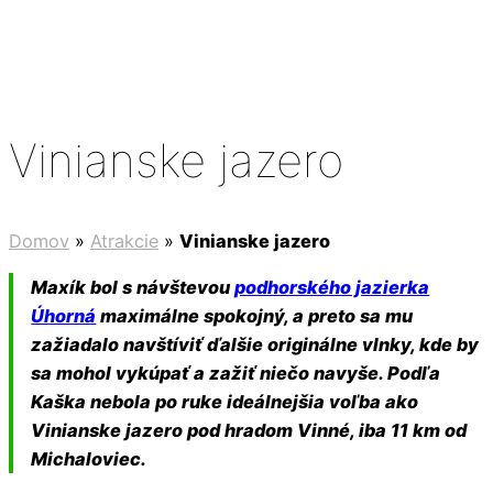
Vinianske jazero
Domov
»
Atrakcie
»
Vinianske jazero
Maxík bol s návštevou
podhorského jazierka
Úhorná
maximálne spokojný, a preto sa mu
zažiadalo navštíviť ďalšie originálne vlnky, kde by
sa mohol vykúpať a zažiť niečo navyše. Podľa
Kaška nebola po ruke ideálnejšia voľba ako
Vinianske jazero pod hradom Vinné, iba 11 km od
Michaloviec.