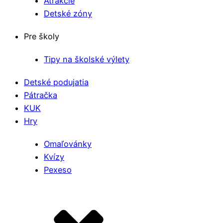
Atrakcie
Detské zóny
Pre školy
Tipy na školské výlety
Detské podujatia
Pátračka
KUK
Hry
Omaľovánky
Kvízy
Pexeso