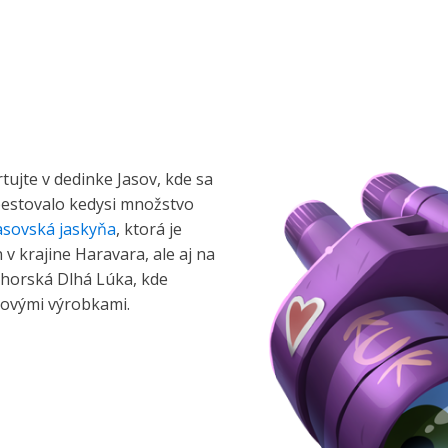
tujte v dedinke Jasov, kde sa
 pestovalo kedysi množstvo
asovská jaskyňa
, ktorá je
v krajine Haravara, ale aj na
ohorská Dlhá Lúka, kde
dovými výrobkami.