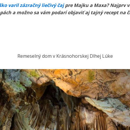
ko varil zázračný liečivý čaj
pre Majku a Maxa? Najprv vš
opách a možno sa vám podarí objaviť aj tajný recept na č
Remeselný dom v Krásnohorskej Dlhej Lúke